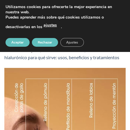
Saltar
PIDE TU CITA AL TELÉFONO 637 42 97 25
Utilizamos cookies para ofrecerte la mejor experiencia en
al
nuestra web.
Puedes aprender más sobre qué cookies utilizamos o
contenido
ajustes
desactivarlas en los
.
Ácido hialurónico para qué sirve
Aceptar
Rechazar
Ajustes
Publicado
18 julio, 2025
en
1080 &veces; 1350
en
Ácido
hialurónico para qué sirve: usos, beneficios y tratamientos