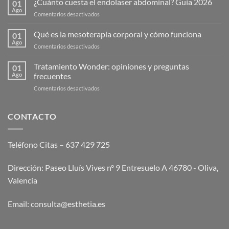
¿Cuánto cuesta el endolaser abdominal? Guía 2026
01
Ago
en
Comentarios desactivados
¿Cuánto
cuesta
Qué es la mesoterapia corporal y cómo funciona
01
el
Ago
en
Comentarios desactivados
endolaser
Qué
abdominal?
es
Tratamiento Wonder: opiniones y preguntas
Guía
01
la
Ago
frecuentes
2026
mesoterapia
en
Comentarios desactivados
corporal
Tratamiento
y
Wonder:
cómo
opiniones
CONTACTO
funciona
y
preguntas
frecuentes
Teléfono Citas – 637 429 725
Dirección: Paseo Lluís Vives nº 9 Entresuelo A 46780 - Oliva,
Valencia
Email:
consulta@esthetia.es