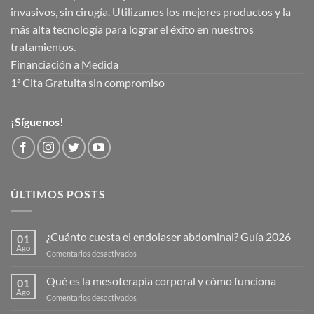
invasivos, sin cirugía. Utilizamos los mejores productos y la
más alta tecnología para lograr el éxito en nuestros
tratamientos.
Financiación a Medida
1ª Cita Gratuita sin compromiso
¡Síguenos!
ÚLTIMOS POSTS
¿Cuánto cuesta el endolaser abdominal? Guía 2026
01
Ago
en
Comentarios desactivados
¿Cuánto
cuesta
Qué es la mesoterapia corporal y cómo funciona
01
el
Ago
en
Comentarios desactivados
endolaser
Qué
abdominal?