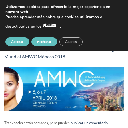
Saltar
PIDE TU CITA AL TELÉFONO 637 42 97 25
Utilizamos cookies para ofrecerte la mejor experiencia en
al
nuestra web.
Puedes aprender más sobre qué cookies utilizamos o
contenido
ajustes
desactivarlas en los
.
Congreso-Mundial-AMWC-Mónaco-2018
Aceptar
Rechazar
Ajustes
Publicado
21 octubre, 2019
en
851 &veces; 315
en
Congreso
Mundial AMWC Mónaco 2018
Trackbacks están cerrados, pero puedes
publicar un comentario
.