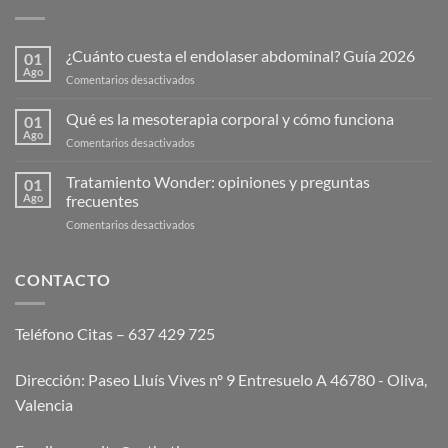
¿Cuánto cuesta el endolaser abdominal? Guía 2026
01
Ago
en
Comentarios desactivados
¿Cuánto
cuesta
Qué es la mesoterapia corporal y cómo funciona
01
el
Ago
en
Comentarios desactivados
endolaser
Qué
abdominal?
es
Tratamiento Wonder: opiniones y preguntas
Guía
01
la
Ago
frecuentes
2026
mesoterapia
en
Comentarios desactivados
corporal
Tratamiento
y
Wonder:
cómo
opiniones
CONTACTO
funciona
y
preguntas
frecuentes
Teléfono Citas – 637 429 725
Dirección: Paseo Lluís Vives nº 9 Entresuelo A 46780 - Oliva,
Valencia