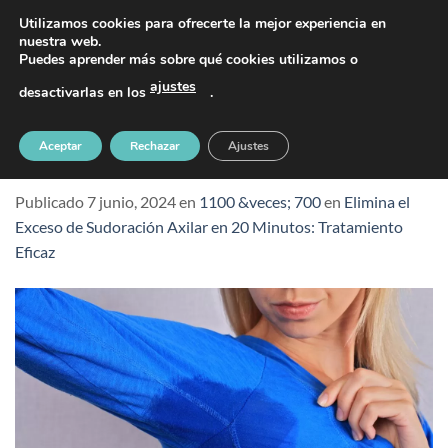
Saltar
PIDE TU CITA AL TELÉFONO 637 42 97 25
Utilizamos cookies para ofrecerte la mejor experiencia en
al
nuestra web.
Puedes aprender más sobre qué cookies utilizamos o
contenido
ajustes
desactivarlas en los
.
Elimina el Exceso de Sudoración Axilar en
Aceptar
Rechazar
Ajustes
20 Minutos
Publicado
7 junio, 2024
en
1100 &veces; 700
en
Elimina el
Exceso de Sudoración Axilar en 20 Minutos: Tratamiento
Eficaz