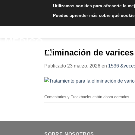
Saltar
Utilizamos cookies para ofrecerte la me
al
Puedes aprender más sobre qué cookies
contenido
INICIO
TRATAMIE
Eliminación de varices
Publicado
23 marzo, 2026
en
1536 &veces
Comentarios y Trackbacks están ahora cerrados.
SOBRE NOSOTROS