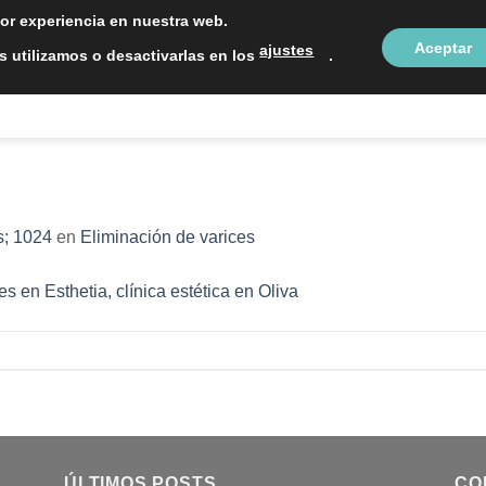
LOCALIZAC
jor experiencia en nuestra web.
Aceptar
ajustes
 utilizamos o desactivarlas en los
.
NTOS ESTÉTICOS
SOBRE NOSOTROS
BLOG
CON
; 1024
en
Eliminación de varices
ÚLTIMOS POSTS
CO