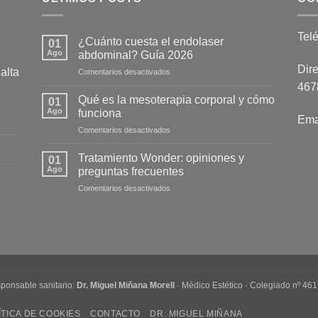
Tel
¿Cuánto cuesta el endolaser
01
Ago
abdominal? Guía 2026
Dire
alta
en
Comentarios desactivados
¿Cuánto
4678
cuesta
Qué es la mesoterapia corporal y cómo
01
el
Ago
funciona
Ema
endolaser
en
Comentarios desactivados
abdominal?
Qué
Guía
es
2026
Tratamiento Wonder: opiniones y
01
la
Ago
preguntas frecuentes
mesoterapia
en
Comentarios desactivados
corporal
Tratamiento
y
Wonder:
cómo
opiniones
funciona
y
preguntas
frecuentes
ponsable sanitario:
Dr. Miguel Miñana Morell
· Médico Estético · Colegiado nº 461
ÍTICA DE COOKIES
CONTACTO
DR. MIGUEL MIÑANA