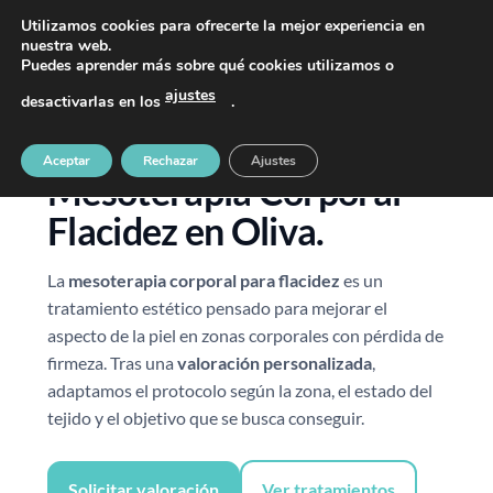
PIDE TU CITA AL TELÉFONO 637 42 97 25
Utilizamos cookies para ofrecerte la mejor experiencia en
nuestra web.
Puedes aprender más sobre qué cookies utilizamos o
ajustes
desactivarlas en los
.
Aceptar
Rechazar
Ajustes
Mesoterapia Corporal
Flacidez en Oliva.
La
mesoterapia corporal para flacidez
es un
tratamiento estético pensado para mejorar el
aspecto de la piel en zonas corporales con pérdida de
firmeza. Tras una
valoración personalizada
,
adaptamos el protocolo según la zona, el estado del
tejido y el objetivo que se busca conseguir.
Solicitar valoración
Ver tratamientos