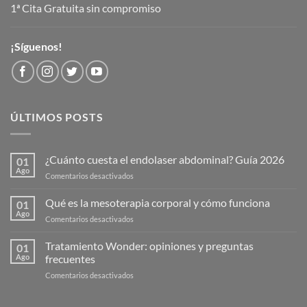
1ª Cita Gratuita sin compromiso
¡Síguenos!
ÚLTIMOS POSTS
¿Cuánto cuesta el endolaser abdominal? Guía 2026
01
Ago
en
Comentarios desactivados
¿Cuánto
cuesta
Qué es la mesoterapia corporal y cómo funciona
01
el
Ago
en
Comentarios desactivados
endolaser
Qué
abdominal?
es
Tratamiento Wonder: opiniones y preguntas
Guía
01
la
Ago
frecuentes
2026
mesoterapia
en
Comentarios desactivados
corporal
Tratamiento
y
Wonder:
cómo