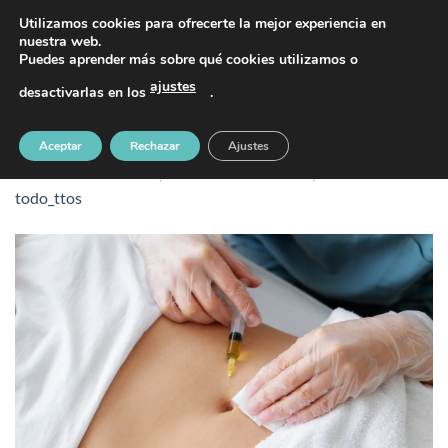
Saltar
PIDE TU CITA AL TELÉFONO 637 42 97 25
Utilizamos cookies para ofrecerte la mejor experiencia en
al
nuestra web.
Puedes aprender más sobre qué cookies utilizamos o
contenido
ajustes
desactivarlas en los
.
2149404725
Aceptar
Rechazar
Ajustes
Publicado
13 febrero, 2026
en
1500 &veces; 998
en
todo_ttos