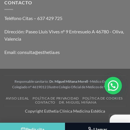
opiniones
CONTACTO
funciona
y
preguntas
frecuentes
Teléfono Citas – 637 429 725
Dirección: Paseo Lluís Vives nº 9 Entresuelo A 46780 - Oliva,
Valencia
Email:
consulta@esthetia.es
Responsable sanitario:
Dr. Miguel Miñana Morell
· Médico Estético ·
Colegiado nº 4619012 (Ilustre Colegio Oficial de Médicos de Valencia)
AVISO LEGAL
POLÍTICA DE PRIVACIDAD
POLÍTICA DE COOKIES
CONTACTO
DR. MIGUEL MIÑANA
Copyright Esthetia Clínica Medicina Estética
Pedir cita
Llamar