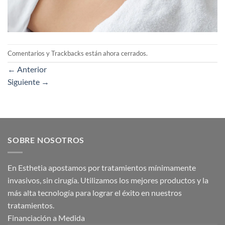
Comentarios y Trackbacks están ahora cerrados.
←
Anterior
Siguiente
→
SOBRE NOSOTROS
En Esthetia apostamos por tratamientos mínimamente
invasivos, sin cirugía. Utilizamos los mejores productos y la
más alta tecnología para lograr el éxito en nuestros
tratamientos.
Financiación a Medida