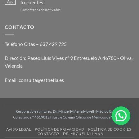
Ago
frecuentes
2026
mesoterapia
en
Comentarios desactivados
corporal
Tratamiento
y
Wonder:
cómo
opiniones
CONTACTO
funciona
y
preguntas
frecuentes
Teléfono Citas – 637 429 725
Dirección: Paseo Lluís Vives nº 9 Entresuelo A 46780 - Oliva,
Valencia
Email:
consulta@esthetia.es
Responsable sanitario:
Dr. Miguel Miñana Morell
· Médico Estético ·
Colegiado nº 4619012 (Ilustre Colegio Oficial de Médicos de Valencia)
AVISO LEGAL
POLÍTICA DE PRIVACIDAD
POLÍTICA DE COOKIES
CONTACTO
DR. MIGUEL MIÑANA