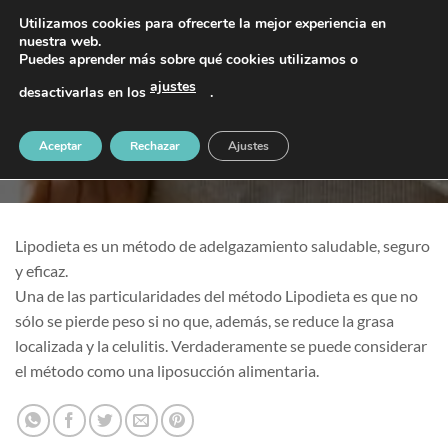
Saltar
PIDE TU CITA AL TELÉFONO 637 42 97 25
Utilizamos cookies para ofrecerte la mejor experiencia en
al
nuestra web.
Puedes aprender más sobre qué cookies utilizamos o
contenido
ajustes
desactivarlas en los
.
Nutrición
MÉTODO LIPODIETA
Aceptar
Rechazar
Ajustes
Lipodieta es un método de adelgazamiento saludable, seguro
y eficaz.
Una de las particularidades del método Lipodieta es que no
sólo se pierde peso si no que, además, se reduce la grasa
localizada y la celulitis. Verdaderamente se puede considerar
el método como una liposucción alimentaria.