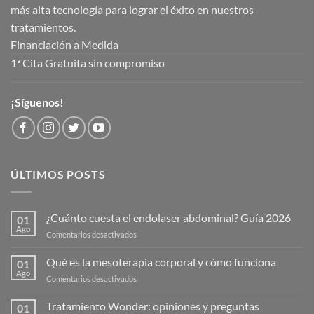
más alta tecnología para lograr el éxito en nuestros
tratamientos.
Financiación a Medida
1ª Cita Gratuita sin compromiso
¡Síguenos!
ÚLTIMOS POSTS
¿Cuánto cuesta el endolaser abdominal? Guía 2026
01
Ago
en
Comentarios desactivados
¿Cuánto
cuesta
Qué es la mesoterapia corporal y cómo funciona
01
el
Ago
en
Comentarios desactivados
endolaser
Qué
abdominal?
es
Tratamiento Wonder: opiniones y preguntas
Guía
01
la