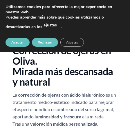
PIDE TU CITA AL TELÉFONO 637 42 97 25
Utilizamos cookies para ofrecerte la mejor experiencia en
nuestra web.
Puedes aprender más sobre qué cookies utilizamos o
ajustes
desactivarlas en los
.
Aceptar
Rechazar
Ajustes
Corrección de ojeras en
Oliva.
Mirada más descansada
y natural
La
corrección de ojeras con ácido hialurónico
es un
tratamiento médico-estético indicado para mejorar
el aspecto hundido o sombreado del surco lagrimal,
aportando
luminosidad y frescura
a la mirada.
Tras una
valoración médica personalizada
,