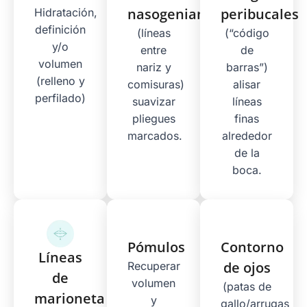
nasogeniano
peribucales
Hidratación,
definición
(líneas
(“código
y/o
entre
de
volumen
nariz y
barras”)
(relleno y
comisuras)
alisar
perfilado)
suavizar
líneas
pliegues
finas
marcados.
alrededor
de la
boca.
Pómulos
Contorno
Líneas
de ojos
Recuperar
de
volumen
(patas de
marioneta
y
gallo/arrugas