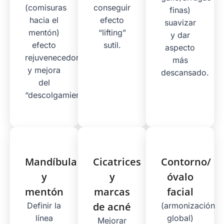
(comisuras
conseguir
finas)
hacia el
efecto
suavizar
mentón)
“lifting”
y dar
efecto
sutil.
aspecto
rejuvenecedor
más
y mejora
descansado.
del
“descolgamiento”.
Mandíbula
Cicatrices
Contorno/
y
y
óvalo
mentón
marcas
facial
de acné
Definir la
(armonización
línea
global)
Mejorar