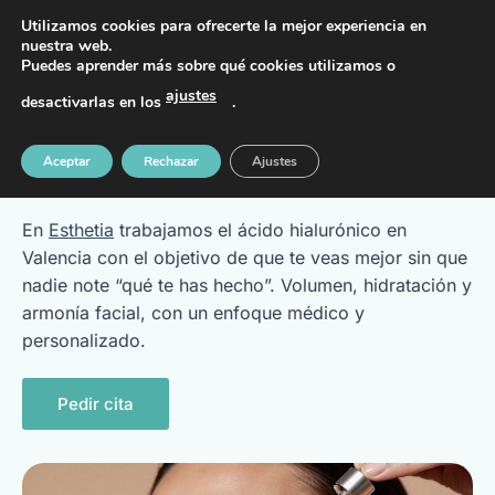
PIDE TU CITA AL TELÉFONO 637 42 97 25
Utilizamos cookies para ofrecerte la mejor experiencia en
nuestra web.
Puedes aprender más sobre qué cookies utilizamos o
ajustes
desactivarlas en los
.
Ácido hialurónico en Valencia:
Aceptar
Rechazar
Ajustes
resultados naturales
En
Esthetia
trabajamos el ácido hialurónico en
Valencia con el objetivo de que te veas mejor sin que
nadie note “qué te has hecho”. Volumen, hidratación y
armonía facial, con un enfoque médico y
personalizado.
Pedir cita