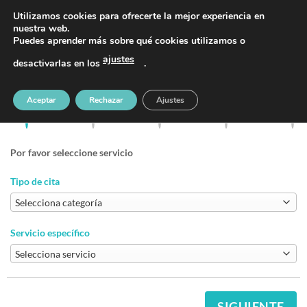
Saltar
PIDE TU CITA AL TELÉFONO 637 42 97 25
Utilizamos cookies para ofrecerte la mejor experiencia en
al
nuestra web.
Puedes aprender más sobre qué cookies utilizamos o
contenido
ajustes
desactivarlas en los
.
Pide tu cita previa
Aceptar
Rechazar
Ajustes
Por favor seleccione servicio
Tipo de cita
Servicio específico
SIGUIENTE