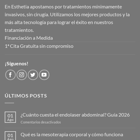
En Esthetia apostamos por tratamientos mínimamente
invasivos, sin cirugía. Utilizamos los mejores productos y la
más alta tecnología para lograr el éxito en nuestros
tratamientos.
Financiación a Medida
1ª Cita Gratuita sin compromiso
¡Síguenos!
ÚLTIMOS POSTS
¿Cuánto cuesta el endolaser abdominal? Guía 2026
01
Ago
en
Comentarios desactivados
¿Cuánto
cuesta
Qué es la mesoterapia corporal y cómo funciona
01
el
Ago