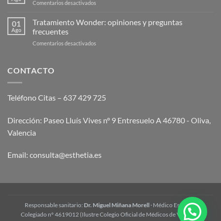
en
Comentarios desactivados
endolaser
Qué
abdominal?
es
Tratamiento Wonder: opiniones y preguntas
Guía
01
la
Ago
frecuentes
2026
mesoterapia
en
Comentarios desactivados
corporal
Tratamiento
y
Wonder:
cómo
opiniones
CONTACTO
funciona
y
preguntas
frecuentes
Teléfono Citas – 637 429 725
Dirección: Paseo Lluís Vives nº 9 Entresuelo A 46780 - Oliva,
Valencia
Email:
consulta@esthetia.es
Responsable sanitario:
Dr. Miguel Miñana Morell
· Médico Estético ·
Colegiado nº 4619012 (Ilustre Colegio Oficial de Médicos de Valencia)