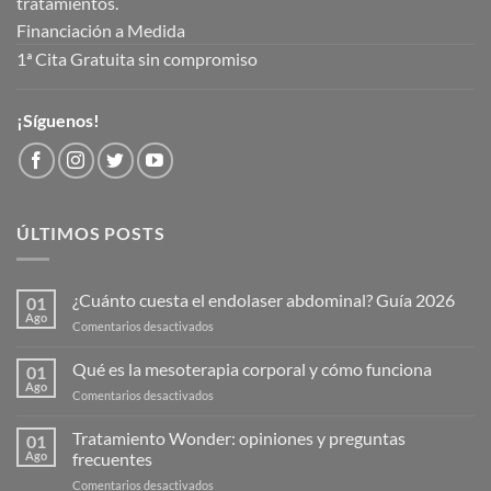
tratamientos.
Financiación a Medida
1ª Cita Gratuita sin compromiso
¡Síguenos!
ÚLTIMOS POSTS
¿Cuánto cuesta el endolaser abdominal? Guía 2026
01
Ago
en
Comentarios desactivados
¿Cuánto
cuesta
Qué es la mesoterapia corporal y cómo funciona
01
el
Ago
en
Comentarios desactivados
endolaser
Qué
abdominal?
es
Tratamiento Wonder: opiniones y preguntas
Guía
01
la
Ago
frecuentes
2026
mesoterapia
en
Comentarios desactivados
corporal