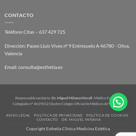
Tratamiento
y
Wonder:
cómo
opiniones
CONTACTO
funciona
y
preguntas
frecuentes
Teléfono Citas – 637 429 725
Dirección: Paseo Lluís Vives nº 9 Entresuelo A 46780 - Oliva,
Valencia
Email:
consulta@esthetia.es
Responsable sanitario:
Dr. Miguel Miñana Morell
· Médico Estético ·
Colegiado nº 4619012 (Ilustre Colegio Oficial de Médicos de Valencia)
AVISO LEGAL
POLÍTICA DE PRIVACIDAD
POLÍTICA DE COOKIES
CONTACTO
DR. MIGUEL MIÑANA
Copyright Esthetia Clínica Medicina Estética