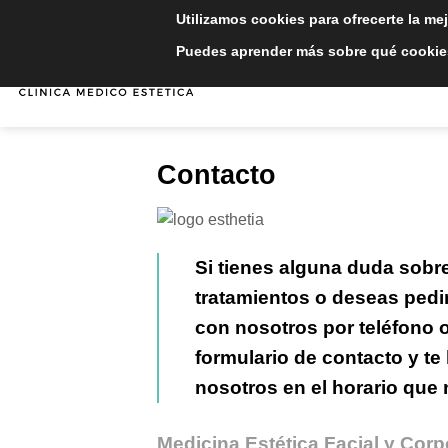
Saltar
Utilizamos cookies para ofrecerte la me
al
Puedes aprender más sobre qué cookies
contenido
INICIO
TRATAMIE
Contacto
Si tienes alguna duda sobr
tratamientos o deseas pedir
con nosotros por teléfono o
formulario de contacto y t
nosotros en el horario que 
Medicina Estética Facial y Corp