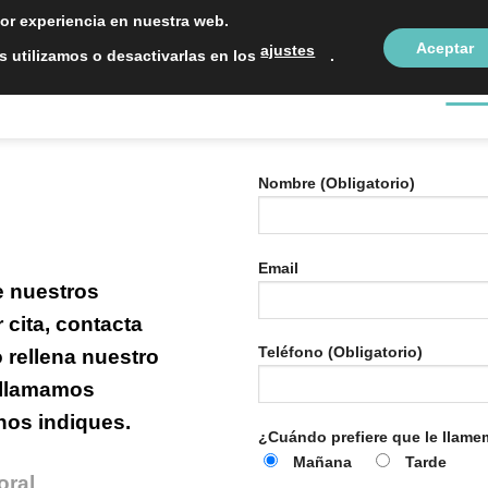
LOCALIZAC
jor experiencia en nuestra web.
Aceptar
ajustes
 utilizamos o desactivarlas en los
.
NTOS ESTÉTICOS
SOBRE NOSOTROS
BLOG
CON
Nombre (Obligatorio)
Email
e nuestros
 cita, contacta
Teléfono (Obligatorio)
 rellena nuestro
e llamamos
nos indiques.
¿Cuándo prefiere que le llam
Mañana
Tarde
oral