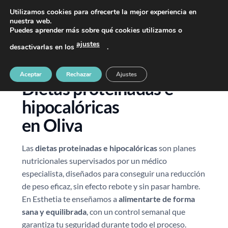
PIDE TU CITA AL TELÉFONO 637 42 97 25
Utilizamos cookies para ofrecerte la mejor experiencia en
nuestra web.
Puedes aprender más sobre qué cookies utilizamos o
ajustes
desactivarlas en los
.
Aceptar
Rechazar
Ajustes
Dietas proteinadas e
hipocalóricas
en Oliva
Las
dietas proteinadas e hipocalóricas
son planes
nutricionales supervisados por un médico
especialista, diseñados para conseguir una reducción
de peso eficaz, sin efecto rebote y sin pasar hambre.
En Esthetia te enseñamos a
alimentarte de forma
sana y equilibrada
, con un control semanal que
garantiza tu seguridad durante todo el proceso.