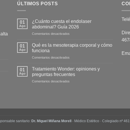
ÚLTIMOS POSTS
CO
Tel
¿Cuánto cuesta el endolaser
01
Ago
abdominal? Guía 2026
Dire
alta
en
Comentarios desactivados
¿Cuánto
4678
cuesta
Qué es la mesoterapia corporal y cómo
01
el
Ago
funciona
Ema
endolaser
en
Comentarios desactivados
abdominal?
Qué
Guía
es
2026
Tratamiento Wonder: opiniones y
01
la
Ago
preguntas frecuentes
mesoterapia
en
Comentarios desactivados
corporal
Tratamiento
y
Wonder:
cómo
opiniones
funciona
y
preguntas
frecuentes
ponsable sanitario:
Dr. Miguel Miñana Morell
· Médico Estético · Colegiado nº 461