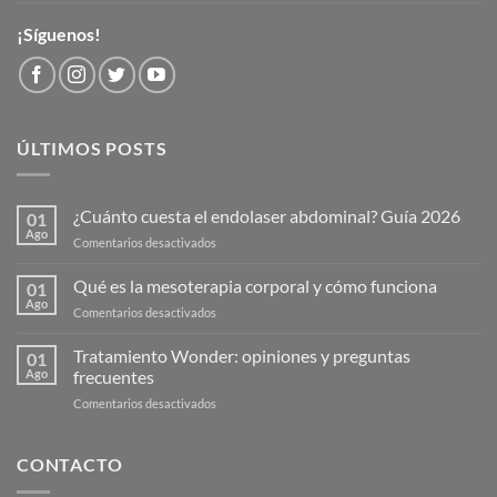
¡Síguenos!
ÚLTIMOS POSTS
¿Cuánto cuesta el endolaser abdominal? Guía 2026
01
Ago
en
Comentarios desactivados
¿Cuánto
cuesta
Qué es la mesoterapia corporal y cómo funciona
01
el
Ago
en
Comentarios desactivados
endolaser
Qué
abdominal?
es
Tratamiento Wonder: opiniones y preguntas
Guía
01
la
Ago
frecuentes
2026
mesoterapia
en
Comentarios desactivados
corporal
Tratamiento
y
Wonder:
cómo
opiniones
CONTACTO
funciona
y
preguntas