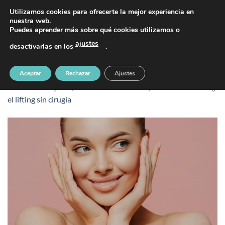
Saltar
PIDE TU CITA AL TELÉFONO 637 42 97 25
Utilizamos cookies para ofrecerte la mejor experiencia en
al
nuestra web.
Puedes aprender más sobre qué cookies utilizamos o
contenido
ajustes
desactivarlas en los
.
lifting sin cirugía
Aceptar
Rechazar
Ajustes
Publicado
30 junio, 2025
en
1100 &veces; 700
en
Endolifting:
el lifting sin cirugía