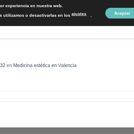
LOCALIZAC
jor experiencia en nuestra web.
Aceptar
ajustes
 utilizamos o desactivarlas en los
.
NTOS ESTÉTICOS
SOBRE NOSOTROS
BLOG
CON
 32
en
Medicina estética en Valencia