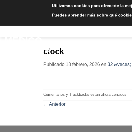
Saltar
Utilizamos cookies para ofrecerte la me
al
Puedes aprender más sobre qué cookies
contenido
INICIO
TRATAMIE
clock
Publicado
18 febrero, 2026
en
32 &veces;
Comentarios y Trackbacks están ahora cerrados.
←
Anterior