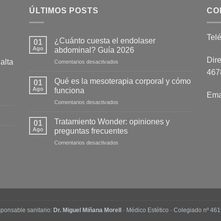
ÚLTIMOS POSTS
CO
Tel
¿Cuánto cuesta el endolaser
01
Ago
abdominal? Guía 2026
Dire
alta
en
Comentarios desactivados
¿Cuánto
4678
cuesta
Qué es la mesoterapia corporal y cómo
01
el
Ago
funciona
Ema
endolaser
en
Comentarios desactivados
abdominal?
Qué
Guía
es
2026
Tratamiento Wonder: opiniones y
01
la
Ago
preguntas frecuentes
mesoterapia
en
Comentarios desactivados
corporal
Tratamiento
y
Wonder:
cómo
opiniones
funciona
y
preguntas
frecuentes
ponsable sanitario:
Dr. Miguel Miñana Morell
· Médico Estético · Colegiado nº 461