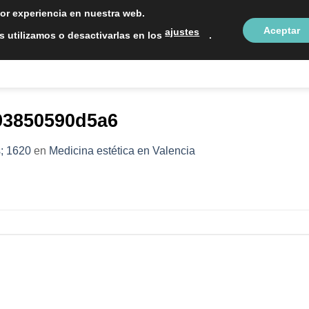
LOCALIZAC
jor experiencia en nuestra web.
Aceptar
ajustes
 utilizamos o desactivarlas en los
.
NTOS ESTÉTICOS
SOBRE NOSOTROS
BLOG
CON
93850590d5a6
; 1620
en
Medicina estética en Valencia