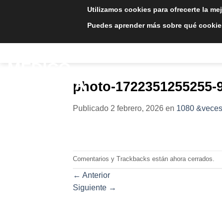
Saltar
Utilizamos cookies para ofrecerte la me
al
Puedes aprender más sobre qué cookies
contenido
INICIO
TRATAMIE
photo-1722351255255-
Publicado
2 febrero, 2026
en
1080 &veces
Comentarios y Trackbacks están ahora cerrados.
←
Anterior
Siguiente
→