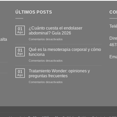
ÚLTIMOS POSTS
CO
Tel
¿Cuánto cuesta el endolaser
01
Ago
abdominal? Guía 2026
Dire
alta
en
Comentarios desactivados
¿Cuánto
4678
cuesta
Qué es la mesoterapia corporal y cómo
01
el
Ago
funciona
Ema
endolaser
en
Comentarios desactivados
abdominal?
Qué
Guía
es
2026
Tratamiento Wonder: opiniones y
01
la
Ago
preguntas frecuentes
mesoterapia
en
Comentarios desactivados
corporal
Tratamiento
y
Wonder:
cómo
opiniones
funciona
y
preguntas
frecuentes