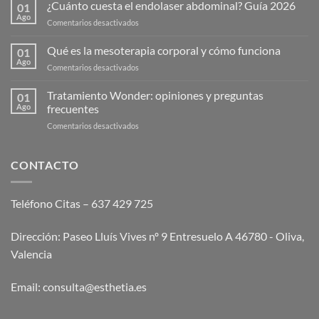
¿Cuánto cuesta el endolaser abdominal? Guía 2026
01
Ago
en
Comentarios desactivados
¿Cuánto
cuesta
Qué es la mesoterapia corporal y cómo funciona
01
el
Ago
en
Comentarios desactivados
endolaser
Qué
abdominal?
es
Tratamiento Wonder: opiniones y preguntas
Guía
01
la
Ago
frecuentes
2026
mesoterapia
en
Comentarios desactivados
corporal
Tratamiento
y
Wonder:
cómo
opiniones
CONTACTO
funciona
y
preguntas
frecuentes
Teléfono Citas – 637 429 725
Dirección: Paseo Lluís Vives nº 9 Entresuelo A 46780 - Oliva,
Valencia
Email:
consulta@esthetia.es