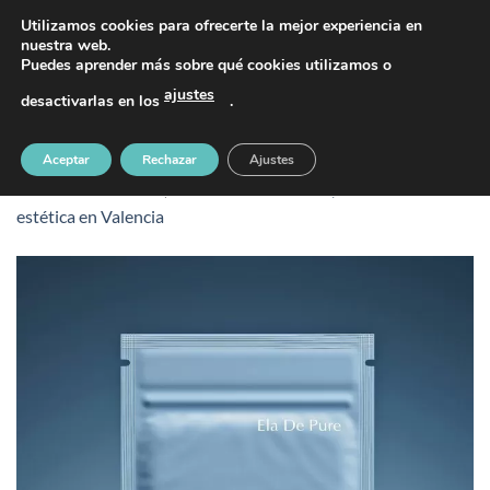
Saltar
PIDE TU CITA AL TELÉFONO 637 42 97 25
Utilizamos cookies para ofrecerte la mejor experiencia en
al
nuestra web.
Puedes aprender más sobre qué cookies utilizamos o
contenido
ajustes
desactivarlas en los
.
photo-1743926959711-73960c2a7b4e
Aceptar
Rechazar
Ajustes
Publicado
2 febrero, 2026
en
1080 &veces; 1296
en
Medicina
estética en Valencia