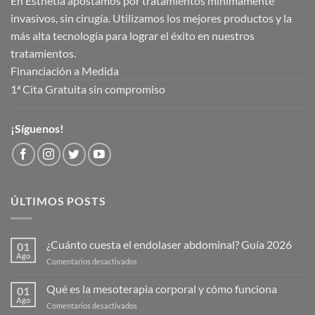
En Esthetia apostamos por tratamientos mínimamente
invasivos, sin cirugía. Utilizamos los mejores productos y la
más alta tecnología para lograr el éxito en nuestros
tratamientos.
Financiación a Medida
1ª Cita Gratuita sin compromiso
¡Síguenos!
ÚLTIMOS POSTS
¿Cuánto cuesta el endolaser abdominal? Guía 2026
01
Ago
en
Comentarios desactivados
¿Cuánto
cuesta
Qué es la mesoterapia corporal y cómo funciona
01
el
Ago
en
Comentarios desactivados
endolaser