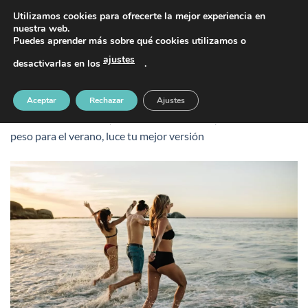
Saltar
PIDE TU CITA AL TELÉFONO 637 42 97 25
Utilizamos cookies para ofrecerte la mejor experiencia en
al
nuestra web.
Puedes aprender más sobre qué cookies utilizamos o
contenido
ajustes
desactivarlas en los
.
Perder peso para el verano
Aceptar
Rechazar
Ajustes
Publicado
24 febrero, 2025
en
1100 &veces; 700
en
Perder
peso para el verano, luce tu mejor versión