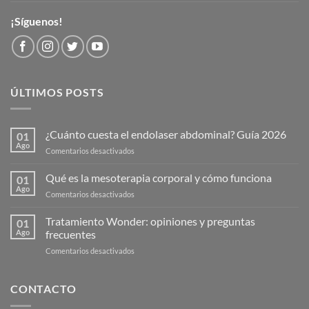
¡Síguenos!
ÚLTIMOS POSTS
¿Cuánto cuesta el endolaser abdominal? Guía 2026
01
Ago
en
Comentarios desactivados
¿Cuánto
cuesta
Qué es la mesoterapia corporal y cómo funciona
01
el
Ago
en
Comentarios desactivados
endolaser
Qué
abdominal?
es
Tratamiento Wonder: opiniones y preguntas
Guía
01
la
Ago
frecuentes
2026
mesoterapia
en
Comentarios desactivados
corporal
Tratamiento
y
Wonder:
cómo
opiniones
CONTACTO
funciona
y
preguntas