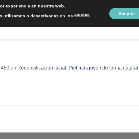
LOCALIZAC
jor experiencia en nuestra web.
Aceptar
ajustes
 utilizamos o desactivarlas en los
.
NTOS ESTÉTICOS
SOBRE NOSOTROS
BLOG
CON
 450
en
Redensificación facial: Piel más joven de forma natural