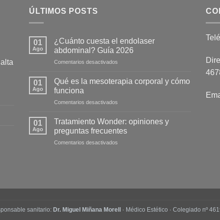
ÚLTIMOS POSTS
CO
Tel
¿Cuánto cuesta el endolaser
01
Ago
abdominal? Guía 2026
Dire
alta
en
Comentarios desactivados
¿Cuánto
4678
cuesta
Qué es la mesoterapia corporal y cómo
01
el
Ago
funciona
Ema
endolaser
en
Comentarios desactivados
abdominal?
Qué
Guía
es
2026
Tratamiento Wonder: opiniones y
01
la
Ago
preguntas frecuentes
mesoterapia
en
Comentarios desactivados
corporal
Tratamiento
y
Wonder:
cómo
opiniones
funciona
y
preguntas
frecuentes
ponsable sanitario:
Dr. Miguel Miñana Morell
· Médico Estético · Colegiado nº 461