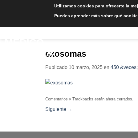
Saltar
Utilizamos cookies para ofrecerte la me
al
Puedes aprender más sobre qué cookies
contenido
INICIO
TRATAMIE
exosomas
Publicado
10 marzo, 2025
en
450 &veces;
Comentarios y Trackbacks están ahora cerrados.
Siguiente
→