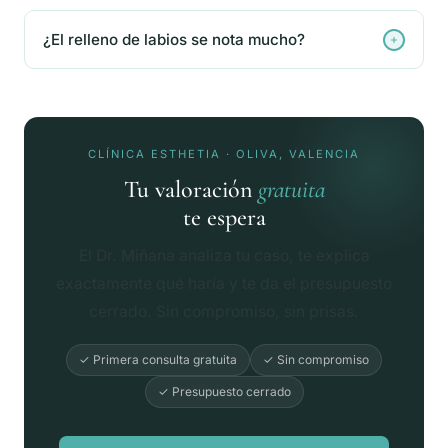
¿El relleno de labios se nota mucho?
CLÍNICA ESTHETIA · OLIVA, VALENCIA
Tu valoración
gratuita
te espera
El Dr. Miñana analiza tu caso, te explica
exactamente qué haría y te da el presupuesto
cerrado. Sin compromiso, sin prisas.
✓ Primera consulta gratuita
✓ Sin compromiso
✓ Presupuesto cerrado