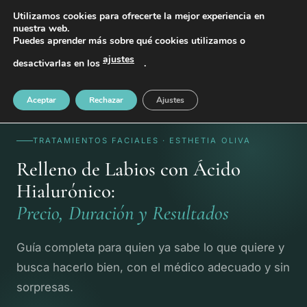
PIDE TU CITA AL TELÉFONO 637 42 97 25
Utilizamos cookies para ofrecerte la mejor experiencia en
nuestra web.
Puedes aprender más sobre qué cookies utilizamos o
ajustes
desactivarlas en los
.
Esthetia
›
Blog
›
Relleno de labios con ácido hialurónico
Aceptar
Rechazar
Ajustes
TRATAMIENTOS FACIALES · ESTHETIA OLIVA
Relleno de Labios con Ácido
Hialurónico:
Precio, Duración y Resultados
Guía completa para quien ya sabe lo que quiere y
busca hacerlo bien, con el médico adecuado y sin
sorpresas.