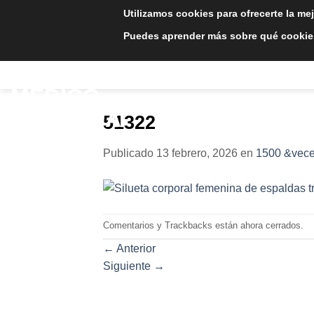
Saltar
Utilizamos cookies para ofrecerte la me
al
Puedes aprender más sobre qué cookies
contenido
INICIO
TRATAMIE
51322
Publicado
13 febrero, 2026
en
1500 &vece
Comentarios y Trackbacks están ahora cerrados.
←
Anterior
Siguiente
→