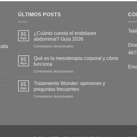
ÚLTIMOS POSTS
CO
Tel
¿Cuánto cuesta el endolaser
01
Ago
abdominal? Guía 2026
Dire
alta
en
Comentarios desactivados
¿Cuánto
4678
cuesta
Qué es la mesoterapia corporal y cómo
01
el
Ago
funciona
Ema
endolaser
en
Comentarios desactivados
abdominal?
Qué
Guía
es
2026
Tratamiento Wonder: opiniones y
01
la
Ago
preguntas frecuentes
mesoterapia
en
Comentarios desactivados
corporal
Tratamiento
y
Wonder:
cómo
opiniones
funciona
y
preguntas
frecuentes