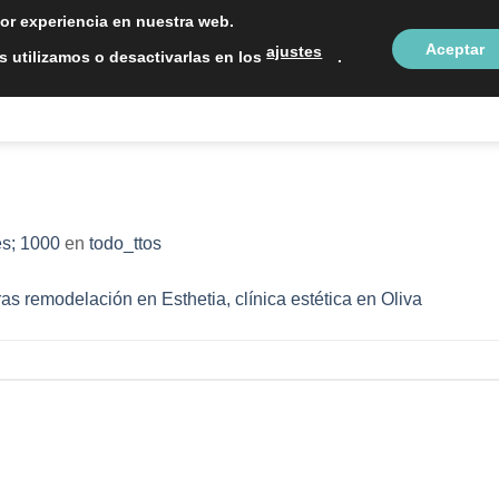
LOCALIZAC
jor experiencia en nuestra web.
Aceptar
ajustes
 utilizamos o desactivarlas en los
.
NTOS ESTÉTICOS
SOBRE NOSOTROS
BLOG
CON
s; 1000
en
todo_ttos