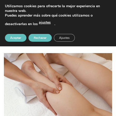
Saltar
PIDE TU CITA AL TELÉFONO 637 42 97 25
Utilizamos cookies para ofrecerte la mejor experiencia en
al
nuestra web.
Puedes aprender más sobre qué cookies utilizamos o
contenido
ajustes
desactivarlas en los
.
Publicado
15 febrero, 2026
en
1500 &veces; 1001
en
Aceptar
Rechazar
Ajustes
todo_ttos