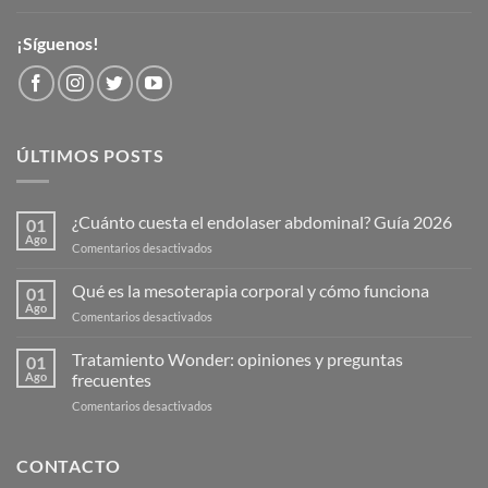
¡Síguenos!
ÚLTIMOS POSTS
¿Cuánto cuesta el endolaser abdominal? Guía 2026
01
Ago
en
Comentarios desactivados
¿Cuánto
cuesta
Qué es la mesoterapia corporal y cómo funciona
01
el
Ago
en
Comentarios desactivados
endolaser
Qué
abdominal?
es
Tratamiento Wonder: opiniones y preguntas
Guía
01
la
Ago
frecuentes
2026
mesoterapia
en
Comentarios desactivados
corporal
Tratamiento
y
Wonder:
cómo
opiniones
CONTACTO
funciona
y