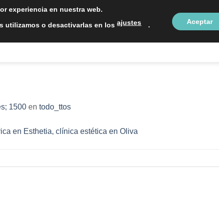
LOCALIZAC
jor experiencia en nuestra web.
Aceptar
ajustes
 utilizamos o desactivarlas en los
.
NTOS ESTÉTICOS
SOBRE NOSOTROS
BLOG
CON
s; 1500
en
todo_ttos