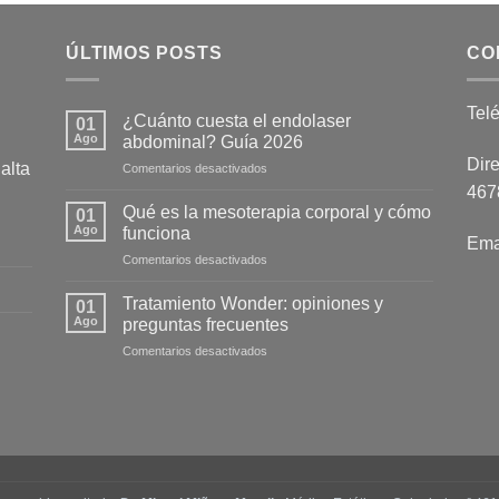
ÚLTIMOS POSTS
CO
Tel
¿Cuánto cuesta el endolaser
01
Ago
abdominal? Guía 2026
Dire
alta
en
Comentarios desactivados
¿Cuánto
4678
cuesta
Qué es la mesoterapia corporal y cómo
01
el
Ago
funciona
Ema
endolaser
en
Comentarios desactivados
abdominal?
Qué
Guía
es
2026
Tratamiento Wonder: opiniones y
01
la
Ago
preguntas frecuentes
mesoterapia
en
Comentarios desactivados
corporal
Tratamiento
y
Wonder:
cómo
opiniones
funciona
y
preguntas
frecuentes