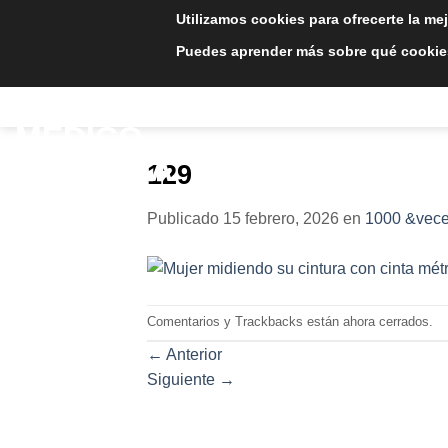
Saltar
Utilizamos cookies para ofrecerte la me
al
Puedes aprender más sobre qué cookies
contenido
INICIO
TRATAMIE
129
Publicado
15 febrero, 2026
en
1000 &vece
Comentarios y Trackbacks están ahora cerrados.
←
Anterior
Siguiente
→