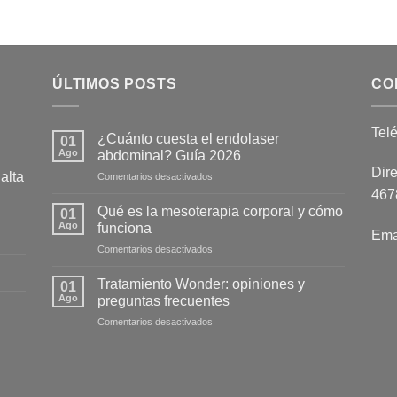
ÚLTIMOS POSTS
CO
Tel
¿Cuánto cuesta el endolaser
01
Ago
abdominal? Guía 2026
Dire
alta
en
Comentarios desactivados
¿Cuánto
4678
cuesta
Qué es la mesoterapia corporal y cómo
01
el
Ago
funciona
Ema
endolaser
en
Comentarios desactivados
abdominal?
Qué
Guía
es
2026
Tratamiento Wonder: opiniones y
01
la
Ago
preguntas frecuentes
mesoterapia
en
Comentarios desactivados
corporal
Tratamiento
y
Wonder:
cómo
opiniones
funciona
y
preguntas