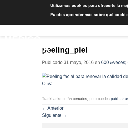
Saltar
Utilizamos cookies para ofrecerte la me
al
Puedes aprender más sobre qué cookies
contenido
INICIO
TRATAMIE
peeling_piel
Publicado
31 mayo, 2016
en
600 &veces;
Trackbacks están cerrados, pero puedes
publicar u
←
Anterior
Siguiente
→