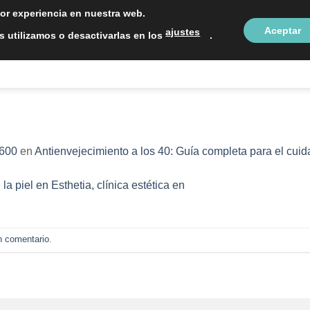
LOCALIZAC
jor experiencia en nuestra web.
Aceptar
ajustes
 utilizamos o desactivarlas en los
.
NTOS ESTÉTICOS
SOBRE NOSOTROS
BLOG
CON
 600
en
Antienvejecimiento a los 40: Guía completa para el cuida
n comentario
.