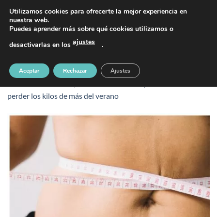
Saltar
PIDE TU CITA AL TELÉFONO 637 42 97 25
Utilizamos cookies para ofrecerte la mejor experiencia en
al
nuestra web.
Puedes aprender más sobre qué cookies utilizamos o
contenido
ajustes
desactivarlas en los
.
perder peso después del verano
Aceptar
Rechazar
Ajustes
Publicado
7 octubre, 2025
en
450 &veces; 450
en
Cómo
perder los kilos de más del verano