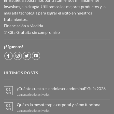
En Esthetia apostamos por tratamientos mínimamente
invasivos, sin cirugía. Utilizamos los mejores productos y la
más alta tecnología para lograr el éxito en nuestros
tratamientos.
Financiación a Medida
1ª Cita Gratuita sin compromiso
¡Síguenos!
ÚLTIMOS POSTS
¿Cuánto cuesta el endolaser abdominal? Guía 2026
01
Ago
en
Comentarios desactivados
¿Cuánto
cuesta
Qué es la mesoterapia corporal y cómo funciona
01
el
Ago
en
Comentarios desactivados
endolaser