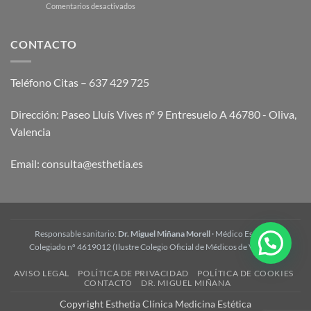
en
Comentarios desactivados
corporal
Tratamiento
y
Wonder:
cómo
opiniones
CONTACTO
funciona
y
preguntas
frecuentes
Teléfono Citas – 637 429 725
Dirección: Paseo Lluís Vives nº 9 Entresuelo A 46780 - Oliva,
Valencia
Email:
consulta@esthetia.es
Responsable sanitario:
Dr. Miguel Miñana Morell
· Médico Estético ·
Colegiado nº 4619012 (Ilustre Colegio Oficial de Médicos de Valencia)
AVISO LEGAL
POLÍTICA DE PRIVACIDAD
POLÍTICA DE COOKIES
CONTACTO
DR. MIGUEL MIÑANA
Copyright Esthetia Clínica Medicina Estética