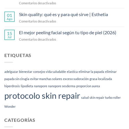
en
Comentarios desactivados
corporal
Tratamiento
y
Wonder:
Skin quality: qué es y para qué sirve | Esthetia
cómo
01
opiniones
funciona
Ago
en
Comentarios desactivados
y
Skin
preguntas
quality:
El mejor peeling facial según tu tipo de piel (2026)
frecuentes
15
qué
Jul
en
Comentarios desactivados
es
El
y
mejor
para
peeling
ETIQUETAS
qué
facial
sirve
según
|
tu
Esthetia
adelgazar
bienestar
consejos vida saludable
elastica
eliminar la papada
eliminar
tipo
de
papada sin cirugia
evitar manchas solares
exceso sudoración
grasa localizada
piel
hiperdrosis
lipodieta
nanopore
nanopore sesderma
proporcion aurea
(2026)
protocolo skin repair
salud
skin repair
turbo roller
Wonder
CATEGORÍAS