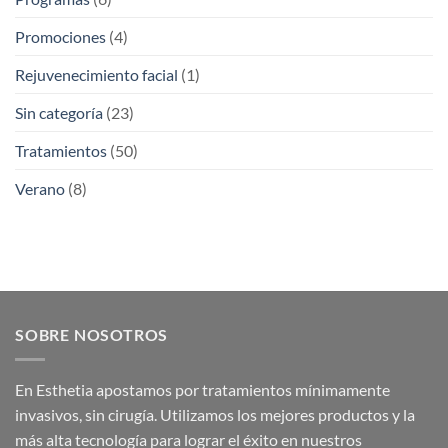
Promociones
(4)
Rejuvenecimiento facial
(1)
Sin categoría
(23)
Tratamientos
(50)
Verano
(8)
SOBRE NOSOTROS
En Esthetia apostamos por tratamientos mínimamente
invasivos, sin cirugía. Utilizamos los mejores productos y la
más alta tecnología para lograr el éxito en nuestros