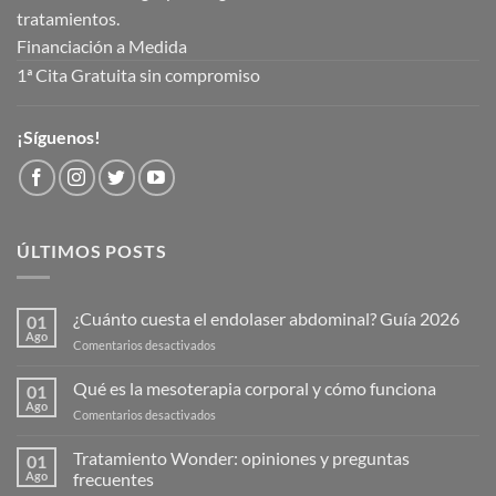
tratamientos.
Financiación a Medida
1ª Cita Gratuita sin compromiso
¡Síguenos!
ÚLTIMOS POSTS
¿Cuánto cuesta el endolaser abdominal? Guía 2026
01
Ago
en
Comentarios desactivados
¿Cuánto
cuesta
Qué es la mesoterapia corporal y cómo funciona
01
el
Ago
en
Comentarios desactivados
endolaser
Qué
abdominal?
es
Tratamiento Wonder: opiniones y preguntas
Guía
01
la
Ago
frecuentes
2026
mesoterapia