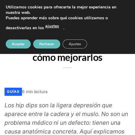
Saltar
PIDE TU CITA AL TELÉFONO 637 42 97 25
Utilizamos cookies para ofrecerte la mejor experiencia en
al
nuestra web.
Puedes aprender más sobre qué cookies utilizamos o
contenido
ajustes
desactivarlas en los
.
SIN CATEGORÍA
Hip dips: qué son, causas y
Aceptar
Rechazar
Ajustes
cómo mejorarlos
6 min lectura
GUÍAS
Los hip dips son la ligera depresión que
aparece entre la cadera y el muslo. No son un
problema médico ni un defecto: tienen una
causa anatómica concreta. Aquí explicamos