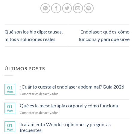
Qué son los hip dips: causas,
Endolaser: qué es, cómo
mitos y soluciones reales
funciona y para qué sirve
ÚLTIMOS POSTS
¿Cuánto cuesta el endolaser abdominal? Guía 2026
01
Ago
en
Comentarios desactivados
¿Cuánto
cuesta
Qué es la mesoterapia corporal y cómo funciona
01
el
Ago
en
Comentarios desactivados
endolaser
Qué
abdominal?
es
Tratamiento Wonder: opiniones y preguntas
Guía
01
la
Ago
frecuentes
2026
mesoterapia