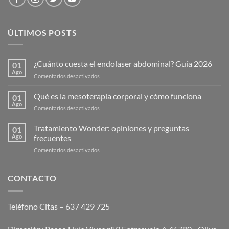
ÚLTIMOS POSTS
¿Cuánto cuesta el endolaser abdominal? Guía 2026
01
Ago
en
Comentarios desactivados
¿Cuánto
cuesta
Qué es la mesoterapia corporal y cómo funciona
01
el
Ago
en
Comentarios desactivados
endolaser
Qué
abdominal?
es
Tratamiento Wonder: opiniones y preguntas
Guía
01
la
Ago
frecuentes
2026
mesoterapia
en
Comentarios desactivados
corporal
Tratamiento
y
Wonder:
cómo
opiniones
CONTACTO
funciona
y
preguntas
frecuentes
Teléfono Citas – 637 429 725