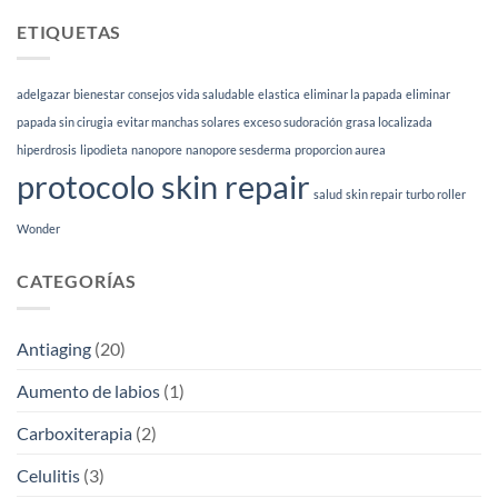
mejor
para
peeling
ETIQUETAS
qué
facial
sirve
según
|
tu
Esthetia
adelgazar
bienestar
consejos vida saludable
elastica
eliminar la papada
eliminar
tipo
de
papada sin cirugia
evitar manchas solares
exceso sudoración
grasa localizada
piel
hiperdrosis
lipodieta
nanopore
nanopore sesderma
proporcion aurea
(2026)
protocolo skin repair
salud
skin repair
turbo roller
Wonder
CATEGORÍAS
Antiaging
(20)
Aumento de labios
(1)
Carboxiterapia
(2)
Celulitis
(3)