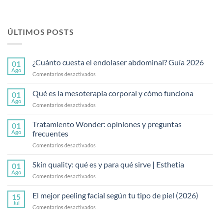
ÚLTIMOS POSTS
¿Cuánto cuesta el endolaser abdominal? Guía 2026
01
Ago
en
Comentarios desactivados
¿Cuánto
cuesta
Qué es la mesoterapia corporal y cómo funciona
01
el
Ago
en
Comentarios desactivados
endolaser
Qué
abdominal?
es
Tratamiento Wonder: opiniones y preguntas
Guía
01
la
Ago
frecuentes
2026
mesoterapia
en
Comentarios desactivados
corporal
Tratamiento
y
Wonder:
Skin quality: qué es y para qué sirve | Esthetia
cómo
01
opiniones
funciona
Ago
en
Comentarios desactivados
y
Skin
preguntas
quality:
El mejor peeling facial según tu tipo de piel (2026)
frecuentes
15
qué
Jul
en
Comentarios desactivados
es
El
y