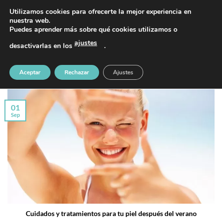
Saltar
PIDE TU CITA AL TELÉFONO 637 42 97 25
Utilizamos cookies para ofrecerte la mejor experiencia en
al
nuestra web.
Puedes aprender más sobre qué cookies utilizamos o
contenido
ajustes
desactivarlas en los
.
VERANO
Aceptar
Rechazar
Ajustes
01
Sep
Cuidados y tratamientos para tu piel después del verano