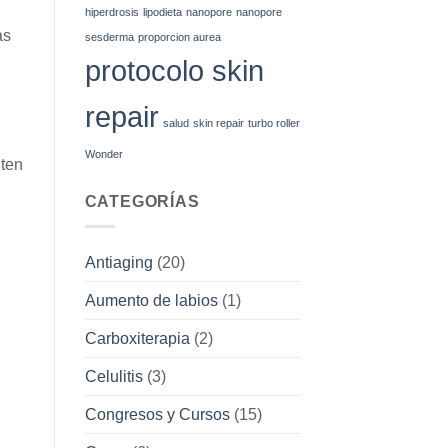
hiperdrosis
lipodieta
nanopore
nanopore
as
sesderma
proporcion aurea
protocolo skin
repair
salud
skin repair
turbo roller
Wonder
uten
CATEGORÍAS
Antiaging
(20)
Aumento de labios
(1)
Carboxiterapia
(2)
Celulitis
(3)
Congresos y Cursos
(15)