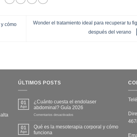
Wonder el tratamiento ideal para recuperar tu fi
n y cómo
después del verano
ÚLTIMOS POSTS
CO
Tel
¿Cuánto cuesta el endolaser
01
Ago
abdominal? Guía 2026
Dire
alta
en
Comentarios desactivados
¿Cuánto
4678
cuesta
Qué es la mesoterapia corporal y cómo
01
el
Ago
funciona
Ema
endolaser