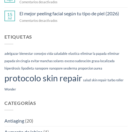
en
Comentarios desactivados
y
Skin
preguntas
quality:
El mejor peeling facial según tu tipo de piel (2026)
frecuentes
15
qué
Jul
en
Comentarios desactivados
es
El
y
mejor
para
peeling
ETIQUETAS
qué
facial
sirve
según
|
tu
Esthetia
adelgazar
bienestar
consejos vida saludable
elastica
eliminar la papada
eliminar
tipo
de
papada sin cirugia
evitar manchas solares
exceso sudoración
grasa localizada
piel
hiperdrosis
lipodieta
nanopore
nanopore sesderma
proporcion aurea
(2026)
protocolo skin repair
salud
skin repair
turbo roller
Wonder
CATEGORÍAS
Antiaging
(20)
Aumento de labios
(1)