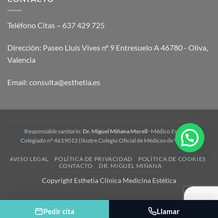
y
preguntas
frecuentes
Teléfono Citas – 637 429 725
Dirección: Paseo Lluís Vives nº 9 Entresuelo A 46780 - Oliva,
Valencia
Email:
consulta@esthetia.es
Responsable sanitario:
Dr. Miguel Miñana Morell
· Médico Estético ·
Colegiado nº 4619012 (Ilustre Colegio Oficial de Médicos de Valencia)
AVISO LEGAL
POLÍTICA DE PRIVACIDAD
POLÍTICA DE COOKIES
CONTACTO
DR. MIGUEL MIÑANA
Copyright Esthetia Clínica Medicina Estética
Pedir cita
Llamar