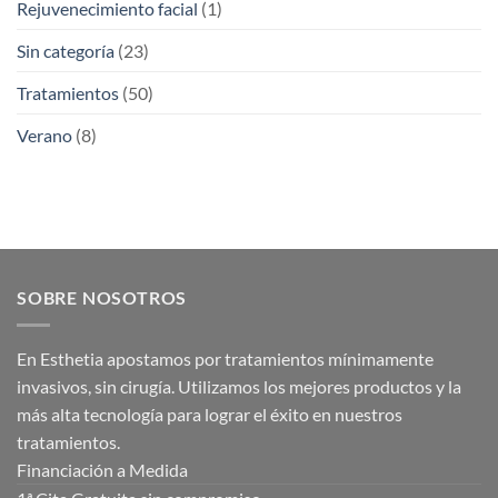
Rejuvenecimiento facial
(1)
Sin categoría
(23)
Tratamientos
(50)
Verano
(8)
SOBRE NOSOTROS
En Esthetia apostamos por tratamientos mínimamente
invasivos, sin cirugía. Utilizamos los mejores productos y la
más alta tecnología para lograr el éxito en nuestros
tratamientos.
Financiación a Medida