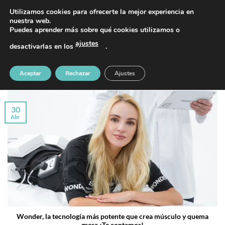
Saltar
PIDE TU CITA AL TELÉFONO 637 42 97 25
Utilizamos cookies para ofrecerte la mejor experiencia en
al
nuestra web.
Puedes aprender más sobre qué cookies utilizamos o
contenido
ajustes
desactivarlas en los
.
ARCHIVOS DE ETIQUETAS:
WONDER
Aceptar
Rechazar
Ajustes
30
Abr
Wonder, la tecnología más potente que crea músculo y quema