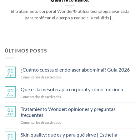
grasa ¡Te contamos!
El tratamiento corporal Wonder® utiliza tecnología avanzada
para tonificar el cuerpo y reducir la celulitis [...]
ÚLTIMOS POSTS
¿Cuánto cuesta el endolaser abdominal? Guía 2026
01
Ago
en
Comentarios desactivados
¿Cuánto
cuesta
Qué es la mesoterapia corporal y cómo funciona
01
el
Ago
en
Comentarios desactivados
endolaser
Qué
abdominal?
es
Tratamiento Wonder: opiniones y preguntas
Guía
01
la
Ago
frecuentes
2026
mesoterapia
en
Comentarios desactivados
corporal
Tratamiento
y
Wonder:
Skin quality: qué es y para qué sirve | Esthetia
cómo
01
opiniones
funciona
Ago