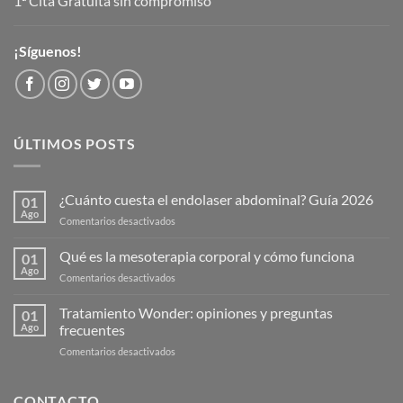
1ª Cita Gratuita sin compromiso
¡Síguenos!
ÚLTIMOS POSTS
¿Cuánto cuesta el endolaser abdominal? Guía 2026
01
Ago
en
Comentarios desactivados
¿Cuánto
cuesta
Qué es la mesoterapia corporal y cómo funciona
01
el
Ago
en
Comentarios desactivados
endolaser
Qué
abdominal?
es
Tratamiento Wonder: opiniones y preguntas
Guía
01
la
Ago
frecuentes
2026
mesoterapia
en
Comentarios desactivados
corporal
Tratamiento
y
Wonder:
cómo
opiniones
CONTACTO
funciona