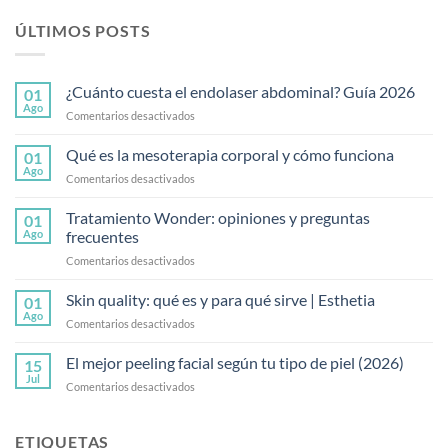
ÚLTIMOS POSTS
¿Cuánto cuesta el endolaser abdominal? Guía 2026
01
Ago
en
Comentarios desactivados
¿Cuánto
cuesta
Qué es la mesoterapia corporal y cómo funciona
01
el
Ago
en
Comentarios desactivados
endolaser
Qué
abdominal?
es
Tratamiento Wonder: opiniones y preguntas
Guía
01
la
Ago
frecuentes
2026
mesoterapia
en
Comentarios desactivados
corporal
Tratamiento
y
Wonder:
Skin quality: qué es y para qué sirve | Esthetia
cómo
01
opiniones
funciona
Ago
en
Comentarios desactivados
y
Skin
preguntas
quality:
El mejor peeling facial según tu tipo de piel (2026)
frecuentes
15
qué
Jul
en
Comentarios desactivados
es
El
y
mejor
para
peeling
ETIQUETAS
qué