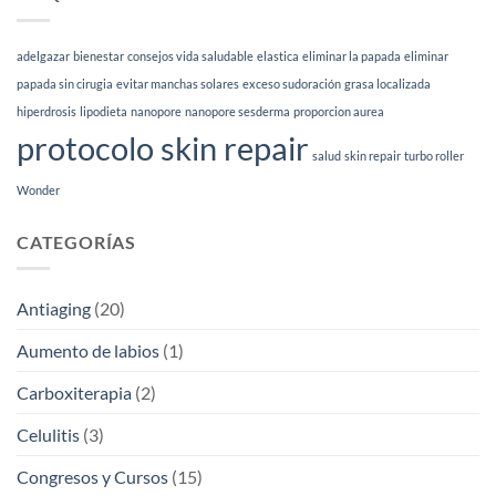
facial
sirve
según
|
tu
Esthetia
adelgazar
bienestar
consejos vida saludable
elastica
eliminar la papada
eliminar
tipo
de
papada sin cirugia
evitar manchas solares
exceso sudoración
grasa localizada
piel
hiperdrosis
lipodieta
nanopore
nanopore sesderma
proporcion aurea
(2026)
protocolo skin repair
salud
skin repair
turbo roller
Wonder
CATEGORÍAS
Antiaging
(20)
Aumento de labios
(1)
Carboxiterapia
(2)
Celulitis
(3)
Congresos y Cursos
(15)