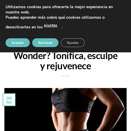
Saltar
PIDE TU CITA AL TELÉFONO 637 42 97 25
Utilizamos cookies para ofrecerte la mejor experiencia en
al
nuestra web.
Puedes aprender más sobre qué cookies utilizamos o
contenido
ajustes
desactivarlas en los
.
GRASA
,
TRATAMIENTOS
¿Qué es el tratamiento
Aceptar
Rechazar
Ajustes
Wonder? Tonifica, esculpe
y rejuvenece
04
Abr