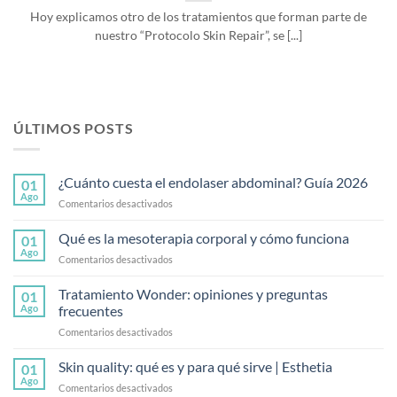
Hoy explicamos otro de los tratamientos que forman parte de
nuestro “Protocolo Skin Repair”, se [...]
ÚLTIMOS POSTS
¿Cuánto cuesta el endolaser abdominal? Guía 2026
01
Ago
en
Comentarios desactivados
¿Cuánto
cuesta
Qué es la mesoterapia corporal y cómo funciona
01
el
Ago
en
Comentarios desactivados
endolaser
Qué
abdominal?
es
Tratamiento Wonder: opiniones y preguntas
Guía
01
la
Ago
frecuentes
2026
mesoterapia
en
Comentarios desactivados
corporal
Tratamiento
y
Wonder:
Skin quality: qué es y para qué sirve | Esthetia
cómo
01
opiniones
funciona
Ago
en
Comentarios desactivados
y