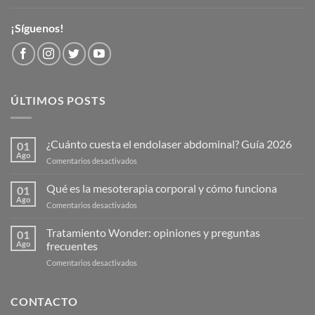
¡Síguenos!
ÚLTIMOS POSTS
¿Cuánto cuesta el endolaser abdominal? Guía 2026
01
Ago
en
Comentarios desactivados
¿Cuánto
cuesta
Qué es la mesoterapia corporal y cómo funciona
01
el
Ago
en
Comentarios desactivados
endolaser
Qué
abdominal?
es
Tratamiento Wonder: opiniones y preguntas
Guía
01
la
Ago
frecuentes
2026
mesoterapia
en
Comentarios desactivados
corporal
Tratamiento
y
Wonder:
cómo
opiniones
CONTACTO
funciona
y