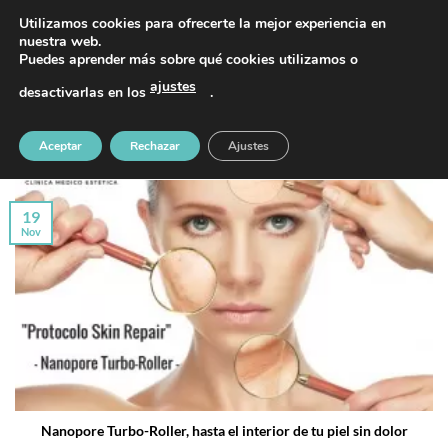
Saltar
PIDE TU CITA AL TELÉFONO 637 42 97 25
Utilizamos cookies para ofrecerte la mejor experiencia en
al
nuestra web.
Puedes aprender más sobre qué cookies utilizamos o
contenido
ajustes
desactivarlas en los
.
ARCHIVOS DE ETIQUETAS:
NANOPORE
Aceptar
Rechazar
Ajustes
19
Nov
Nanopore Turbo-Roller, hasta el interior de tu piel sin dolor