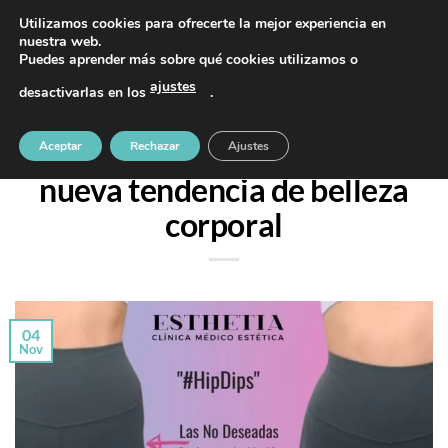
Saltar
PIDE TU CITA AL TELÉFONO 637 42 97 25
Utilizamos cookies para ofrecerte la mejor experiencia en
al
nuestra web.
Puedes aprender más sobre qué cookies utilizamos o
contenido
ajustes
desactivarlas en los
.
TRATAMIENTOS
Relleno de “Hip Dips”, la
Aceptar
Rechazar
Ajustes
nueva tendencia de belleza
corporal
04
Nov