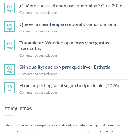
¿Cuánto cuesta el endolaser abdominal? Guía 2026
01
Ago
en
Comentarios desactivados
¿Cuánto
cuesta
Qué es la mesoterapia corporal y cómo funciona
01
el
Ago
en
Comentarios desactivados
endolaser
Qué
abdominal?
es
Tratamiento Wonder: opiniones y preguntas
Guía
01
la
Ago
frecuentes
2026
mesoterapia
en
Comentarios desactivados
corporal
Tratamiento
y
Wonder:
Skin quality: qué es y para qué sirve | Esthetia
cómo
01
opiniones
funciona
Ago
en
Comentarios desactivados
y
Skin
preguntas
quality:
El mejor peeling facial según tu tipo de piel (2026)
frecuentes
15
qué
Jul
en
Comentarios desactivados
es
El
y
mejor
para
peeling
ETIQUETAS
qué
facial
sirve
según
|
tu
Esthetia
adelgazar
bienestar
consejos vida saludable
elastica
eliminar la papada
eliminar
tipo