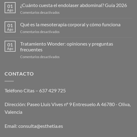
¿Cuánto cuesta el endolaser abdominal? Guía 2026
01
Ago
en
Comentarios desactivados
¿Cuánto
cuesta
Qué es la mesoterapia corporal y cómo funciona
01
el
Ago
en
Comentarios desactivados
endolaser
Qué
abdominal?
es
Tratamiento Wonder: opiniones y preguntas
Guía
01
la
Ago
frecuentes
2026
mesoterapia
en
Comentarios desactivados
corporal
Tratamiento
y
Wonder:
cómo
opiniones
CONTACTO
funciona
y
preguntas
frecuentes
Teléfono Citas – 637 429 725
Dirección: Paseo Lluís Vives nº 9 Entresuelo A 46780 - Oliva,
Valencia
Email:
consulta@esthetia.es