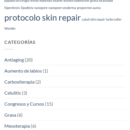
de
papada sin cirugia
evitar manchas solares
exceso sudoración
grasa localizada
piel
hiperdrosis
lipodieta
nanopore
nanopore sesderma
proporcion aurea
(2026)
protocolo skin repair
salud
skin repair
turbo roller
Wonder
CATEGORÍAS
Antiaging
(20)
Aumento de labios
(1)
Carboxiterapia
(2)
Celulitis
(3)
Congresos y Cursos
(15)
Grasa
(6)
Mesoterapia
(6)