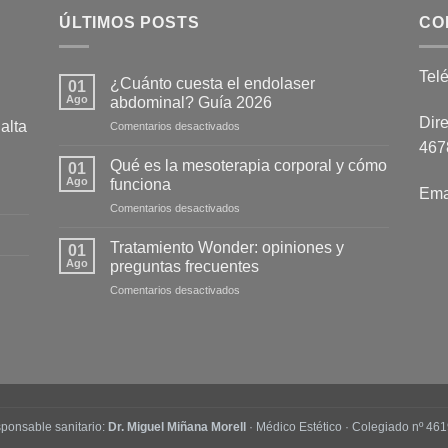
ÚLTIMOS POSTS
CO
Tel
¿Cuánto cuesta el endolaser
01
Ago
abdominal? Guía 2026
Dire
alta
en
Comentarios desactivados
¿Cuánto
4678
cuesta
Qué es la mesoterapia corporal y cómo
01
el
Ago
funciona
Ema
endolaser
en
Comentarios desactivados
abdominal?
Qué
Guía
es
2026
Tratamiento Wonder: opiniones y
01
la
Ago
preguntas frecuentes
mesoterapia
en
Comentarios desactivados
corporal
Tratamiento
y
Wonder:
cómo
opiniones
funciona
y
preguntas
frecuentes
ponsable sanitario:
Dr. Miguel Miñana Morell
· Médico Estético · Colegiado nº 461