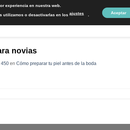
LOCALIZAC
jor experiencia en nuestra web.
Aceptar
ajustes
 utilizamos o desactivarlas en los
.
NTOS ESTÉTICOS
SOBRE NOSOTROS
BLOG
CON
ara novias
 450
en
Cómo preparar tu piel antes de la boda