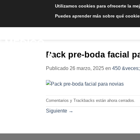
Saltar
Utilizamos cookies para ofrecerte la me
al
Puedes aprender más sobre qué cookies
contenido
INICIO
TRATAMIE
Pack pre-boda facial p
Publicado
26 marzo, 2025
en
450 &veces;
Comentarios y Trackbacks están ahora cerrados.
Siguiente
→