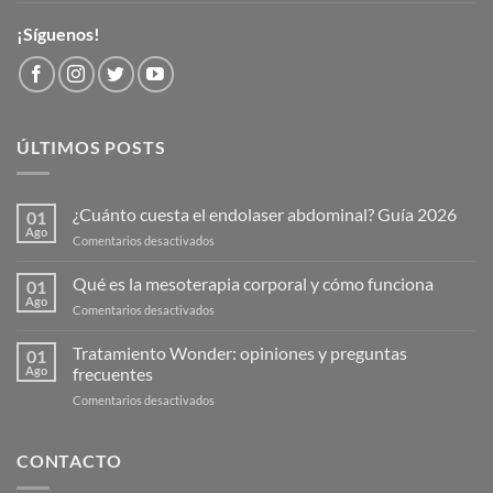
¡Síguenos!
ÚLTIMOS POSTS
¿Cuánto cuesta el endolaser abdominal? Guía 2026
01
Ago
en
Comentarios desactivados
¿Cuánto
cuesta
Qué es la mesoterapia corporal y cómo funciona
01
el
Ago
en
Comentarios desactivados
endolaser
Qué
abdominal?
es
Tratamiento Wonder: opiniones y preguntas
Guía
01
la
Ago
frecuentes
2026
mesoterapia
en
Comentarios desactivados
corporal
Tratamiento
y
Wonder:
cómo
opiniones
CONTACTO
funciona
y
preguntas