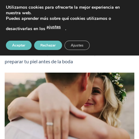
Saltar
PIDE TU CITA AL TELÉFONO 637 42 97 25
Utilizamos cookies para ofrecerte la mejor experiencia en
al
nuestra web.
Puedes aprender más sobre qué cookies utilizamos o
contenido
ajustes
desactivarlas en los
.
preparar tu piel antes de la boda
Aceptar
Rechazar
Ajustes
Publicado
26 marzo, 2025
en
1100 &veces; 700
en
Cómo
preparar tu piel antes de la boda