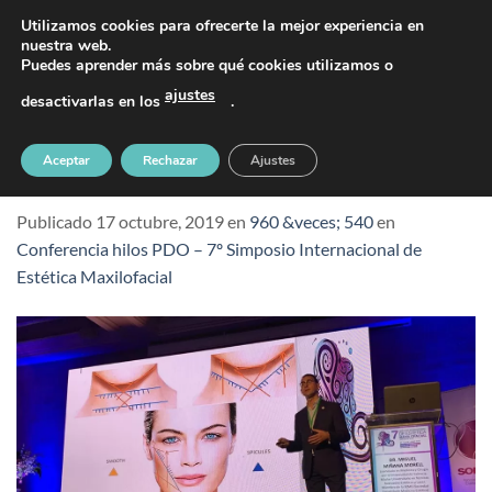
Saltar
PIDE TU CITA AL TELÉFONO 637 42 97 25
Utilizamos cookies para ofrecerte la mejor experiencia en
al
nuestra web.
Puedes aprender más sobre qué cookies utilizamos o
contenido
ajustes
desactivarlas en los
.
7-simposio-internacional-estetica-
Aceptar
Rechazar
Ajustes
maxilofacial-hilos-pdo-dr-minana2
Publicado
17 octubre, 2019
en
960 &veces; 540
en
Conferencia hilos PDO – 7º Simposio Internacional de
Estética Maxilofacial