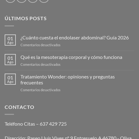
ÚLTIMOS POSTS
¿Cuánto cuesta el endolaser abdominal? Guía 2026
01
Ago
en
Comentarios desactivados
¿Cuánto
cuesta
Qué es la mesoterapia corporal y cómo funciona
01
el
Ago
en
Comentarios desactivados
endolaser
Qué
abdominal?
es
Tratamiento Wonder: opiniones y preguntas
Guía
01
la
Ago
frecuentes
2026
mesoterapia
en
Comentarios desactivados
corporal
Tratamiento
y
Wonder:
cómo
opiniones
CONTACTO
funciona
y
preguntas
frecuentes
Teléfono Citas – 637 429 725
Dirección: Paseo Lluís Vives nº 9 Entresuelo A 46780 - Oliva,