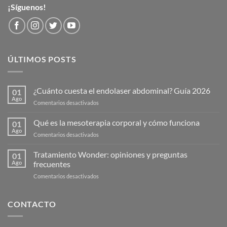
¡Síguenos!
ÚLTIMOS POSTS
¿Cuánto cuesta el endolaser abdominal? Guía 2026
01
Ago
en
Comentarios desactivados
¿Cuánto
cuesta
Qué es la mesoterapia corporal y cómo funciona
01
el
Ago
en
Comentarios desactivados
endolaser
Qué
abdominal?
es
Tratamiento Wonder: opiniones y preguntas
Guía
01
la
Ago
frecuentes
2026
mesoterapia
en
Comentarios desactivados
corporal
Tratamiento
y
Wonder:
cómo
opiniones
CONTACTO
funciona
y
preguntas