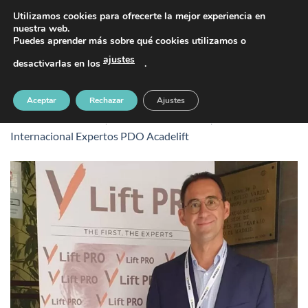
Saltar
PIDE TU CITA AL TELÉFONO 637 42 97 25
Utilizamos cookies para ofrecerte la mejor experiencia en
al
nuestra web.
Puedes aprender más sobre qué cookies utilizamos o
contenido
ajustes
desactivarlas en los
.
curso-acalefit-dr-miguel-minana-3
Aceptar
Rechazar
Ajustes
Publicado
5 octubre, 2021
en
1080 &veces; 1080
en
Curso
Internacional Expertos PDO Acadelift