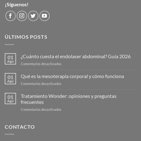
¡Síguenos!
ÚLTIMOS POSTS
¿Cuánto cuesta el endolaser abdominal? Guía 2026
01
Ago
en
Comentarios desactivados
¿Cuánto
cuesta
Qué es la mesoterapia corporal y cómo funciona
01
el
Ago
en
Comentarios desactivados
endolaser
Qué
abdominal?
es
Tratamiento Wonder: opiniones y preguntas
Guía
01
la
Ago
frecuentes
2026
mesoterapia
en
Comentarios desactivados
corporal
Tratamiento
y
Wonder:
cómo
opiniones
CONTACTO
funciona
y
preguntas