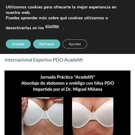
Saltar
PIDE TU CITA AL TELÉFONO 637 42 97 25
Utilizamos cookies para ofrecerte la mejor experiencia en
al
nuestra web.
Puedes aprender más sobre qué cookies utilizamos o
contenido
ajustes
desactivarlas en los
.
curso-acalefit-dr-miguel-minana-7
Aceptar
Rechazar
Ajustes
Publicado
5 octubre, 2021
en
1080 &veces; 1080
en
Curso
Internacional Expertos PDO Acadelift