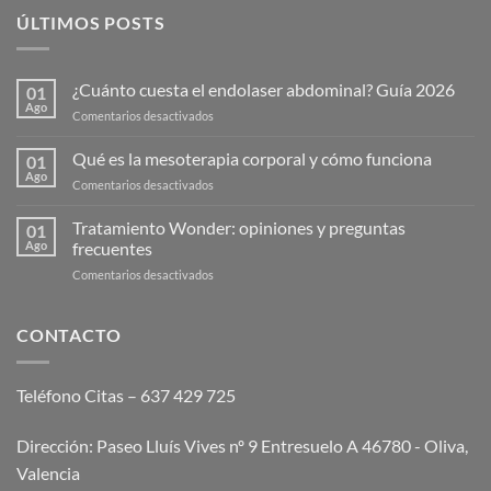
ÚLTIMOS POSTS
¿Cuánto cuesta el endolaser abdominal? Guía 2026
01
Ago
en
Comentarios desactivados
¿Cuánto
cuesta
Qué es la mesoterapia corporal y cómo funciona
01
el
Ago
en
Comentarios desactivados
endolaser
Qué
abdominal?
es
Tratamiento Wonder: opiniones y preguntas
Guía
01
la
Ago
frecuentes
2026
mesoterapia
en
Comentarios desactivados
corporal
Tratamiento
y
Wonder:
cómo
opiniones
CONTACTO
funciona
y
preguntas
frecuentes
Teléfono Citas – 637 429 725
Dirección: Paseo Lluís Vives nº 9 Entresuelo A 46780 - Oliva,
Valencia