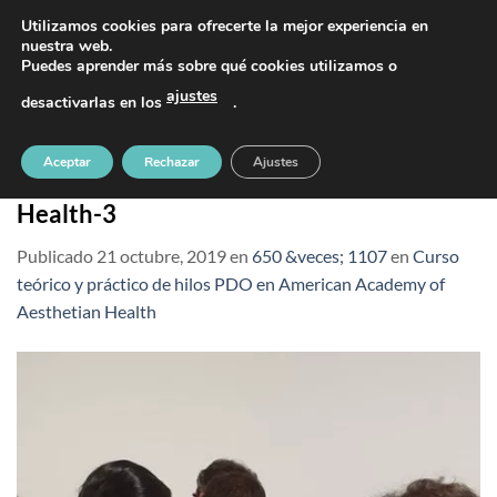
Saltar
PIDE TU CITA AL TELÉFONO 637 42 97 25
Utilizamos cookies para ofrecerte la mejor experiencia en
al
nuestra web.
Puedes aprender más sobre qué cookies utilizamos o
contenido
ajustes
desactivarlas en los
.
Curso-teórico-y-práctico-de-hilos-PDO-
Aceptar
Rechazar
Ajustes
en-American-Academy-of-Aesthetian-
Health-3
Publicado
21 octubre, 2019
en
650 &veces; 1107
en
Curso
teórico y práctico de hilos PDO en American Academy of
Aesthetian Health