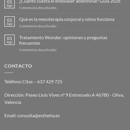
¿Cuánto cuesta el endolaser abdominal? Guía 2026
01
Ago
en
Comentarios desactivados
¿Cuánto
cuesta
Qué es la mesoterapia corporal y cómo funciona
01
el
Ago
en
Comentarios desactivados
endolaser
Qué
abdominal?
es
Tratamiento Wonder: opiniones y preguntas
Guía
01
la
Ago
frecuentes
2026
mesoterapia
en
Comentarios desactivados
corporal
Tratamiento
y
Wonder:
cómo
opiniones
CONTACTO
funciona
y
preguntas
frecuentes
Teléfono Citas – 637 429 725
Dirección: Paseo Lluís Vives nº 9 Entresuelo A 46780 - Oliva,
Valencia
Email:
consulta@esthetia.es