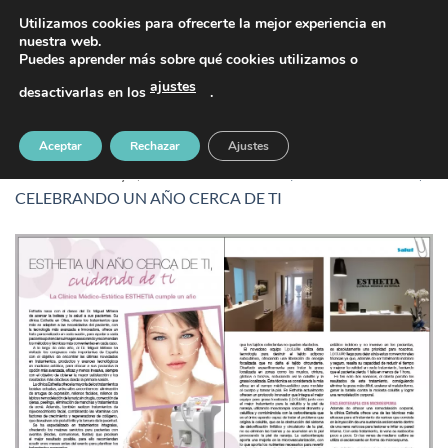
Saltar
PIDE TU CITA AL TELÉFONO 637 42 97 25
Utilizamos cookies para ofrecerte la mejor experiencia en
al
nuestra web.
Puedes aprender más sobre qué cookies utilizamos o
contenido
ajustes
desactivarlas en los
.
EstethiaText-1418
Aceptar
Rechazar
Ajustes
Publicado
2 mayo, 2017
en
1184 &veces; 827
en
ESTHETIA,
CELEBRANDO UN AÑO CERCA DE TI