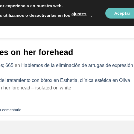
LOCALIZAC
jor experiencia en nuestra web.
Aceptar
ajustes
 utilizamos o desactivarlas en los
.
NTOS ESTÉTICOS
SOBRE NOSOTROS
BLOG
CON
les on her forehead
s; 665
en
Hablemos de la eliminación de arrugas de expresión
n her forehead – isolated on white
n comentario
.