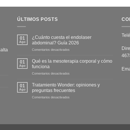
ÚLTIMOS POSTS
CO
Tel
¿Cuánto cuesta el endolaser
01
Ago
abdominal? Guía 2026
Dire
alta
en
Comentarios desactivados
¿Cuánto
4678
cuesta
Qué es la mesoterapia corporal y cómo
01
el
Ago
funciona
Ema
endolaser
en
Comentarios desactivados
abdominal?
Qué
Guía
es
2026
Tratamiento Wonder: opiniones y
01
la
Ago
preguntas frecuentes
mesoterapia
en
Comentarios desactivados
corporal
Tratamiento
y
Wonder:
cómo
opiniones
funciona
y
preguntas
frecuentes