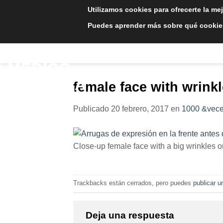
Saltar
Utilizamos cookies para ofrecerte la me
al
Puedes aprender más sobre qué cookies
contenido
INICIO
TRATAMIE
female face with wrink
Publicado
20 febrero, 2017
en
1000 &vece
Close-up female face with a big wrinkles o
Trackbacks están cerrados, pero puedes
publicar u
Deja una respuesta