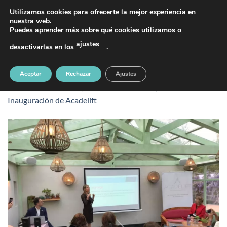
Saltar
PIDE TU CITA AL TELÉFONO 637 42 97 25
Utilizamos cookies para ofrecerte la mejor experiencia en
al
nuestra web.
Puedes aprender más sobre qué cookies utilizamos o
contenido
ajustes
desactivarlas en los
.
acadelift-4
Aceptar
Rechazar
Ajustes
Publicado
21 octubre, 2019
en
960 &veces; 720
en
Inauguración de Acadelift