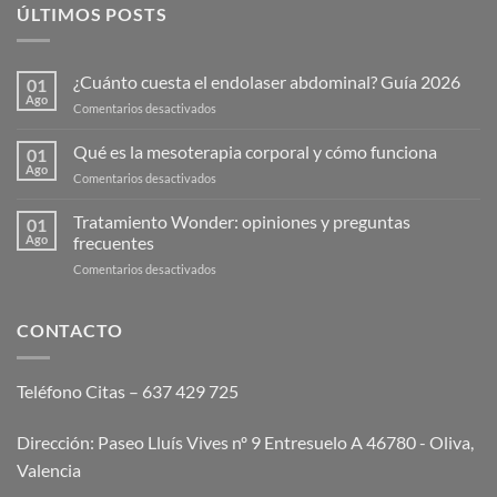
ÚLTIMOS POSTS
¿Cuánto cuesta el endolaser abdominal? Guía 2026
01
Ago
en
Comentarios desactivados
¿Cuánto
cuesta
Qué es la mesoterapia corporal y cómo funciona
01
el
Ago
en
Comentarios desactivados
endolaser
Qué
abdominal?
es
Tratamiento Wonder: opiniones y preguntas
Guía
01
la
Ago
frecuentes
2026
mesoterapia
en
Comentarios desactivados
corporal
Tratamiento
y
Wonder:
cómo
opiniones
CONTACTO
funciona
y
preguntas
frecuentes
Teléfono Citas – 637 429 725
Dirección: Paseo Lluís Vives nº 9 Entresuelo A 46780 - Oliva,
Valencia