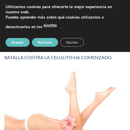
Saltar
PIDE TU CITA AL TELÉFONO 637 42 97 25
Utilizamos cookies para ofrecerte la mejor experiencia en
al
nuestra web.
Puedes aprender más sobre qué cookies utilizamos o
contenido
ajustes
desactivarlas en los
.
problemas-con-celulitis
Aceptar
Rechazar
Ajustes
Publicado
19 julio, 2017
en
1400 &veces; 878
en
LA
BATALLA CONTRA LA CELULITIS HA COMENZADO