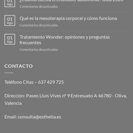
01
Ago
en
Comentarios desactivados
¿Cuánto
cuesta
Qué es la mesoterapia corporal y cómo funciona
01
el
Ago
en
Comentarios desactivados
endolaser
Qué
abdominal?
es
Tratamiento Wonder: opiniones y preguntas
Guía
01
la
Ago
frecuentes
2026
mesoterapia
en
Comentarios desactivados
corporal
Tratamiento
y
Wonder:
cómo
opiniones
CONTACTO
funciona
y
preguntas
frecuentes
Teléfono Citas – 637 429 725
Dirección: Paseo Lluís Vives nº 9 Entresuelo A 46780 - Oliva,
Valencia
Email:
consulta@esthetia.es