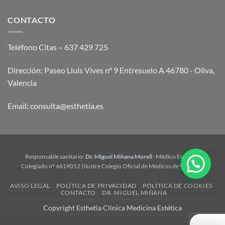
Tratamiento
y
Wonder:
cómo
opiniones
CONTACTO
funciona
y
preguntas
frecuentes
Teléfono Citas – 637 429 725
Dirección: Paseo Lluís Vives nº 9 Entresuelo A 46780 - Oliva,
Valencia
Email:
consulta@esthetia.es
Responsable sanitario:
Dr. Miguel Miñana Morell
· Médico Estético ·
Colegiado nº 4619012 (Ilustre Colegio Oficial de Médicos de Valencia)
AVISO LEGAL
POLÍTICA DE PRIVACIDAD
POLÍTICA DE COOKIES
CONTACTO
DR. MIGUEL MIÑANA
Copyright Esthetia Clínica Medicina Estética