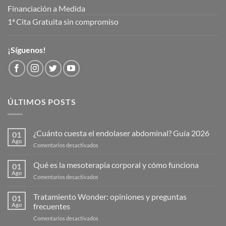
Financiación a Medida
1ª Cita Gratuita sin compromiso
¡Síguenos!
ÚLTIMOS POSTS
¿Cuánto cuesta el endolaser abdominal? Guía 2026
01
Ago
en
Comentarios desactivados
¿Cuánto
cuesta
Qué es la mesoterapia corporal y cómo funciona
01
el
Ago
en
Comentarios desactivados
endolaser
Qué
abdominal?
es
Tratamiento Wonder: opiniones y preguntas
Guía
01
la
Ago
frecuentes
2026
mesoterapia
en
Comentarios desactivados
corporal