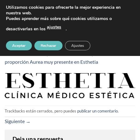
Saltar
PIDE TU CITA AL TELÉFONO 637 42 97 25
Utilizamos cookies para ofrecerte la mejor experiencia en
al
nuestra web.
Puedes aprender más sobre qué cookies utilizamos o
contenido
ajustes
desactivarlas en los
.
ESTHETIA
Aceptar
Rechazar
Ajustes
Publicado
9 febrero, 2016
en
450 &veces; 86
en
La
proporción Aurea muy presente en Esthetia
Trackbacks están cerrados, pero puedes
publicar un comentario
.
Siguiente
→
Deja una respuesta