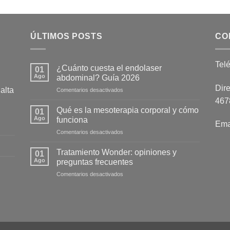
ÚLTIMOS POSTS
CO
Tel
¿Cuánto cuesta el endolaser
01
Ago
abdominal? Guía 2026
Dire
alta
en
Comentarios desactivados
¿Cuánto
4678
cuesta
Qué es la mesoterapia corporal y cómo
01
el
Ago
funciona
Ema
endolaser
en
Comentarios desactivados
abdominal?
Qué
Guía
es
2026
Tratamiento Wonder: opiniones y
01
la
Ago
preguntas frecuentes
mesoterapia
en
Comentarios desactivados
corporal
Tratamiento
y
Wonder:
cómo
opiniones
funciona
y
preguntas
frecuentes