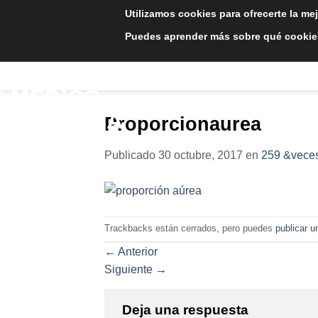
Saltar
Utilizamos cookies para ofrecerte la me
al
Puedes aprender más sobre qué cookies
contenido
INICIO
TRATAMIE
Proporcionaurea
Publicado
30 octubre, 2017
en
259 &veces
Trackbacks están cerrados, pero puedes
publicar u
←
Anterior
Siguiente
→
Deja una respuesta