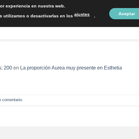
LOCALIZAC
jor experiencia en nuestra web.
Aceptar
ajustes
 utilizamos o desactivarlas en los
.
NTOS ESTÉTICOS
SOBRE NOSOTROS
BLOG
CON
; 200
en
La proporción Aurea muy presente en Esthetia
n comentario
.