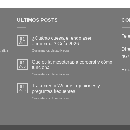
ÚLTIMOS POSTS
CO
Tel
¿Cuánto cuesta el endolaser
01
Ago
abdominal? Guía 2026
Dire
alta
en
Comentarios desactivados
¿Cuánto
4678
cuesta
Qué es la mesoterapia corporal y cómo
01
el
Ago
funciona
Ema
endolaser
en
Comentarios desactivados
abdominal?
Qué
Guía
es
2026
Tratamiento Wonder: opiniones y
01
la
Ago
preguntas frecuentes
mesoterapia
en
Comentarios desactivados
corporal
Tratamiento
y
Wonder:
cómo
opiniones
funciona
y
preguntas
frecuentes