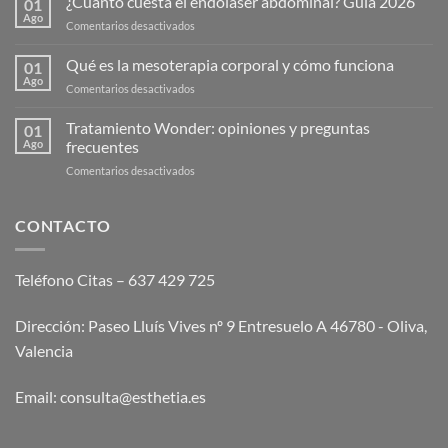
¿Cuánto cuesta el endolaser abdominal? Guía 2026
01
Ago
en
Comentarios desactivados
¿Cuánto
cuesta
Qué es la mesoterapia corporal y cómo funciona
01
el
Ago
en
Comentarios desactivados
endolaser
Qué
abdominal?
es
Tratamiento Wonder: opiniones y preguntas
Guía
01
la
Ago
frecuentes
2026
mesoterapia
en
Comentarios desactivados
corporal
Tratamiento
y
Wonder:
cómo
opiniones
CONTACTO
funciona
y
preguntas
frecuentes
Teléfono Citas – 637 429 725
Dirección: Paseo Lluís Vives nº 9 Entresuelo A 46780 - Oliva,
Valencia
Email:
consulta@esthetia.es