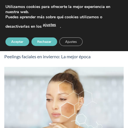
Saltar
PIDE TU CITA AL TELÉFONO 637 42 97 25
Utilizamos cookies para ofrecerte la mejor experiencia en
al
nuestra web.
Puedes aprender más sobre qué cookies utilizamos o
contenido
ajustes
desactivarlas en los
.
Peelings faciales en invierno
Aceptar
Rechazar
Ajustes
Publicado
9 diciembre, 2024
en
1100 &veces; 700
en
Peelings faciales en invierno: La mejor época