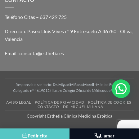
y
preguntas
frecuentes
Teléfono Citas – 637 429 725
Dirección: Paseo Lluís Vives nº 9 Entresuelo A 46780 - Oliva,
Valencia
Email:
consulta@esthetia.es
Responsable sanitario:
Dr. Miguel Miñana Morell
· Médico Estético ·
Colegiado nº 4619012 (Ilustre Colegio Oficial de Médicos de Valencia)
AVISO LEGAL
POLÍTICA DE PRIVACIDAD
POLÍTICA DE COOKIES
CONTACTO
DR. MIGUEL MIÑANA
Copyright Esthetia Clínica Medicina Estética
Pedir cita
Llamar