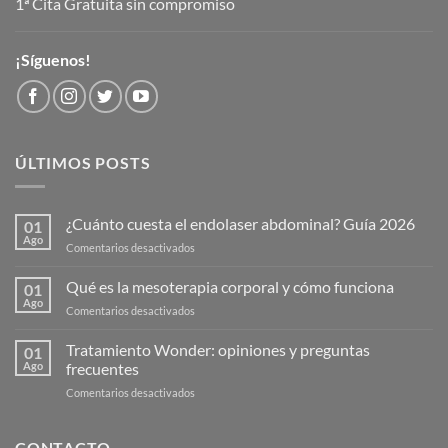
1ª Cita Gratuita sin compromiso
¡Síguenos!
ÚLTIMOS POSTS
¿Cuánto cuesta el endolaser abdominal? Guía 2026
01
Ago
en
Comentarios desactivados
¿Cuánto
cuesta
Qué es la mesoterapia corporal y cómo funciona
01
el
Ago
en
Comentarios desactivados
endolaser
Qué
abdominal?
es
Tratamiento Wonder: opiniones y preguntas
Guía
01
la
Ago
frecuentes
2026
mesoterapia
en
Comentarios desactivados
corporal
Tratamiento
y
Wonder:
cómo
opiniones
CONTACTO
funciona