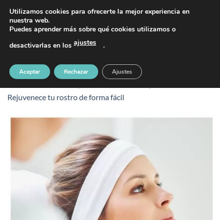
Saltar
PIDE TU CITA AL TELÉFONO 637 42 97 25
Utilizamos cookies para ofrecerte la mejor experiencia en
al
nuestra web.
Puedes aprender más sobre qué cookies utilizamos o
contenido
ajustes
desactivarlas en los
.
Tratamiento para rejuvenecer el rostro
Aceptar
Rechazar
Ajustes
Publicado
17 febrero, 2025
en
450 &veces; 450
en
Rejuvenece tu rostro de forma fácil