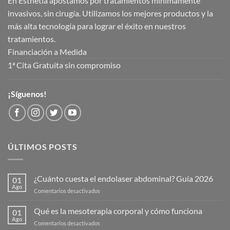
En Esthetia apostamos por tratamientos mínimamente
invasivos, sin cirugía. Utilizamos los mejores productos y la
más alta tecnología para lograr el éxito en nuestros
tratamientos.
Financiación a Medida
1ª Cita Gratuita sin compromiso
¡Síguenos!
ÚLTIMOS POSTS
¿Cuánto cuesta el endolaser abdominal? Guía 2026
01
Ago
en
Comentarios desactivados
¿Cuánto
cuesta
Qué es la mesoterapia corporal y cómo funciona
01
el
Ago
en
Comentarios desactivados
endolaser